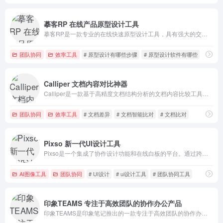
摹客RP 在线产品原型设计工具
摹客RP是一款专业的在线快速原型设计工具，具有强大的交互能力，支持多人协作，完全覆盖设计需求，满足各种应用场景。
团队协同
效率工具
# 原型设计有哪些步骤
# 原型设计软件有哪些
# 团队
Calliper 文档内容对比神器
Calliper是一款基于高精度文档结构分析的文档内容比较工具。无论是Word、PDF、图像、扫描文件格式、单列、双列还是艺术布局、文本段落或表格，它都可以准确识别差异并提供比较结果。
团队协同
效率工具
# 文档差异
# 文档智能比对
# 文档比对
Pixso 新一代UI设计工具
Pixso是一个集成了协作设计功能和在线白板的平台。通过跨平台协作、文件实时云同步、智能设计与协作功能，连接从产品设计到研发的工作流程。
AI图像工具
团队协同
# UI设计
# ui设计工具
# 团队协同工具
印象TEAMS 专注于高效团队的协作办公产品
印象TEAMS是印象笔记推出的一款专注于高效团队的协作办公产品，主要针对企业和团队使用。印象团队相比于个人版的印象笔记，具有更强大的协作和管理功能。