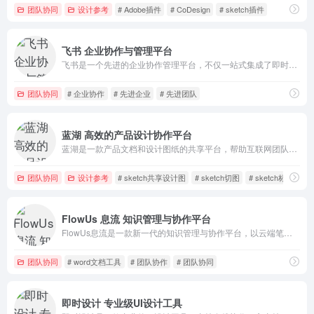
团队协同
设计参考
# Adobe插件
# CoDesign
# sketch插件
飞书 企业协作与管理平台
飞书是一个先进的企业协作管理平台，不仅一站式集成了即时通讯、智能日历、音视频会议、飞书文档、云盘等办公协作套件，还提供飞书OKR、飞书招聘、飞书业绩等组织管理产品。
团队协同
# 企业协作
# 先进企业
# 先进团队
蓝湖 高效的产品设计协作平台
蓝湖是一款产品文档和设计图纸的共享平台，帮助互联网团队更好地管理文档和设计图。
团队协同
设计参考
# sketch共享设计图
# sketch切图
# sketch标注
FlowUs 息流 知识管理与协作平台
FlowUs息流是一款新一代的知识管理与协作平台，以云端笔记为载体，为个人和团队提供在线协作文档、多维表、流程图、网盘等多形态功能。
团队协同
# word文档工具
# 团队协作
# 团队协同
即时设计 专业级UI设计工具