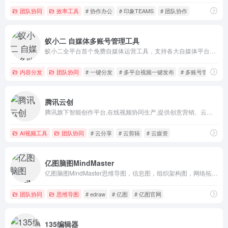
团队协同
效率工具
# 协作办公
# 印象TEAMS
# 团队协作
蚁小二 自媒体多账号管理工具
蚁小二全平台首个免费自媒体运营工具，支持各大自媒体平台多账号管理，文章短视频一键同步分发、团队管理、各平台数据分析，一站式自媒体运营工具，让运营更简单高效。
内容分发
团队协同
# 一键分发
# 多平台视频一键发布
# 多账号管理
腾讯云创
腾讯旗下智能创作平台,在线视频协同生产,提供创意营销、云端审片、在线剪辑、直播推流等视频生产全链路能力,引领高效视频生产新方式。
AI视频工具
团队协同
# 云分享
# 云剪辑
# 云媒资
亿图脑图MindMaster
亿图脑图MindMaster思维导图，信息图，组织架构图，网络拓扑图，户型图，电路图等210种绘图类型。上万模板免费下载，一定程度可替代Visio。
团队协同
思维导图
# edraw
# 亿图
# 亿图官网
135编辑器