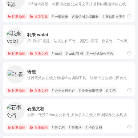
135编辑器是一款提供微信公众号文章排版和内容编辑的在线工具，样式丰富，支持秒刷、收藏样式和颜色、图片素材编辑、图片水印、一键排版等功能，轻松编辑微信公众号图文。
团队协同
排版工具
# 一键同步
# 微信图文编辑器
# 微信图文美化编辑器
我来 wolai
用 “我来” 搭建一站式协作平台，团队知识库、仪表台、工作流、内部应用、外部网站与个人云端笔记、待办……开箱即用！
团队协同
在线文档
# wolai
# wolai官网
# 一站式协作平台
语雀
优雅高效的在线文档编辑与协同工具，让每个企业轻松拥有文档中心，阿里巴巴集团内部使用多年，众多中小企业首选。
团队协同
在线文档
# 企业文档中心
# 企业知识管理
# 文档
石墨文档
全新一代云Office办公软件,支持多人在线文档协同办公,实现多终端、跨地域、随时随地在线办公,涵盖在线文档、在线表格、应用表格等8大办公套件即写即存统一管理
团队协同
在线做图
# 云文档
# 云表格
# 协作文档