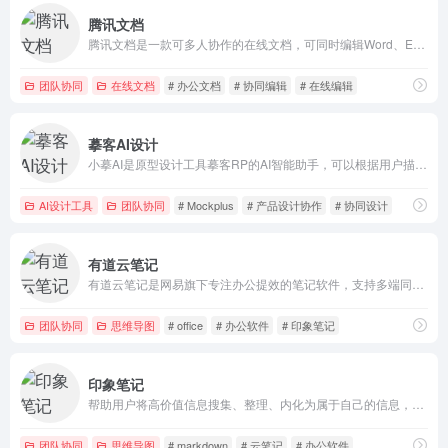
腾讯文档
腾讯文档是一款可多人协作的在线文档，可同时编辑Word、Excel和PPT文档，云端实时保存。
团队协同
在线文档
# 办公文档
# 协同编辑
# 在线编辑
摹客AI设计
小摹AI是原型设计工具摹客RP的AI智能助手，可以根据用户描述自动生成可编辑的线框原型，还可以生成图片、文本、翻译等内容，提升设计效率。
AI设计工具
团队协同
# Mockplus
# 产品设计协作
# 协同设计
有道云笔记
有道云笔记是网易旗下专注办公提效的笔记软件，支持多端同步，用户可以随时随地对线上资料进行编辑、分享以及协同
团队协同
思维导图
# office
# 办公软件
# 印象笔记
印象笔记
帮助用户将高价值信息搜集、整理、内化为属于自己的信息，做你的“第二大脑”
团队协同
思维导图
# markdown
# 云笔记
# 办公软件