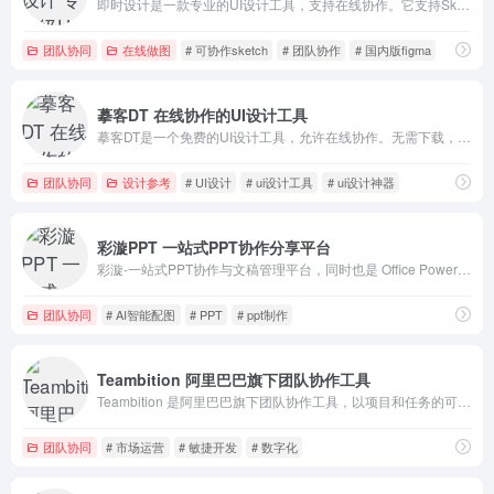
即时设计是一款专业的UI设计工具，支持在线协作。它支持Sketch、Figma和XD格式导入，大量高质量的设计资源随时可用。
团队协同
在线做图
# 可协作sketch
# 团队协作
# 国内版figma
摹客DT 在线协作的UI设计工具
摹客DT是一个免费的UI设计工具，允许在线协作。无需下载，支持多人实时协作，在线切片，资源快速复用，提高团队产品设计协作效率。
团队协同
设计参考
# UI设计
# ui设计工具
# ui设计神器
彩漩PPT 一站式PPT协作分享平台
彩漩-一站式PPT协作与文稿管理平台，同时也是 Office PowerPoint 插件，整合在线协作、版本管理、演讲互动、多平台分享、素材模板等功能模块。
团队协同
# AI智能配图
# PPT
# ppt制作
Teambition 阿里巴巴旗下团队协作工具
Teambition 是阿里巴巴旗下团队协作工具，以项目和任务的可视化管理来支撑企业团队协作，适合产品、研发、设计、市场、运营、销售、HR 等各类团队。
团队协同
# 市场运营
# 敏捷开发
# 数字化