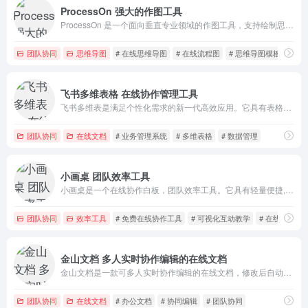
ProcessOn 强大的作图工具
ProcessOn 是一个面向垂直专业领域的作图工具，支持绘制思维导图、流程图、UML、网络拓扑图、组织结构图、原型图、时间轴等等。
团队协同
思维导图
# 在线思维导图
# 在线流程图
# 思维导图模板
飞书多维表格 在线协作管理工具
飞书多维表是满足个性化需求的新一代高效应用。它具有表格的轻便性和业务系统的强大功能，集成了在线协作、信息管理和可视化功能。
团队协同
在线文档
# 业务管理系统
# 多维表格
# 数据管理
小画桌 团队效率工具
小画桌是一个在线协作白板，团队效率工具。它具有轻量便捷,在线协同,全终端,可视化等特点。
团队协同
效率工具
# 免费在线协作工具
# 可视化互动教学
# 在线协作白
金山文档 多人实时协作编辑的在线文档
金山文档是一款可多人实时协作编辑的在线文档，修改后自动保存，无需转换格式，告别反复传文件，支持在网页中在线编辑，可下载电脑版客户端、下载APP使用。
团队协同
在线文档
# 办公文档
# 协同编辑
# 团队协同