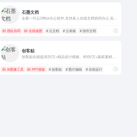
石墨文档
全新一代云Office办公软件,支持多人在线文档协同办公,实现多终端、跨地域、随时随地在线办公,涵盖在线文档、在线表格、应用表格等8大办公套件即写即存统一管理
在线截图美化工具
团队协同
在线做图
# 云文档
# 云表格
# 协作文档
创客贴
创客贴在线提供20万+精品设计模板、8000万+版权素材，涵盖营销海报、新媒体配图、印刷物料、PPT及简历等办公文档、电商设计、定制设计等两百余种设计场景。
AI图像工具
PPT模板
# 创客贴
# 图片编辑
# 在线设计