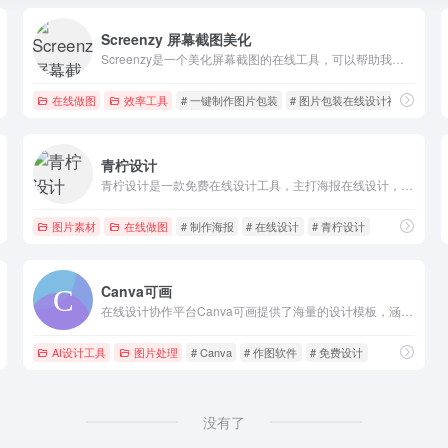
Screenzy 屏幕截图美化
Screenzy是一个美化屏幕截图的在线工具，可以帮助我们方便地美化屏幕截图。在线工具提供了丰富的美化编辑选项，支持在屏幕截图中添加各种背景色。
在线做图
效率工具
# 一键制作图片包装
# 图片包装在线设计神器
# 
青柠设计
青柠设计是一款免费在线设计工具，主打海报在线设计，覆盖常见的设计样式，五分钟在线完成设计；操作简单，一个账号多个平台通用编辑
图片素材
在线做图
# 制作海报
# 在线设计
# 青柠设计
Canva可画
在线设计协作平台Canva可画提供了海量的设计模板，涵盖海报、简历、名片、Logo、PPT、手抄报、二维码、Banner等数十种平面设计场景
AI设计工具
图片处理
# Canva
# 作图软件
# 免费设计
没有了