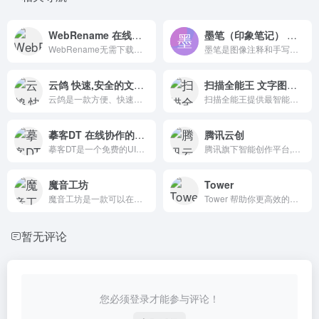
WebRename 在线文件批量重命名工具
墨笔（印象笔记） 图片标注和手写工具
WebRename无需下载、注册或登录，只需在线使用即可，此多文件批量重命名工具就是您所需的解决方案。它不仅使用方便，而且完全免费。
墨笔是图像注释和手写的最佳工具，帮助您轻松表达情感、拍照、注释、共享，并实现简单的实现。你可以添加精美的注释，如箭头、邮票和图形，也可以随意勾画出创意。
云鸽 快速,安全的文件传输助手
扫描全能王 文字图片扫描识别
云鸽是一款方便、快速、安全的文件传输助手。让您可以在不同设备之间轻松共享文件。
扫描全能王提供最智能的文档管理方案：手机、平板、电脑变身随身携带的扫描仪、文件库，随时随心编辑文档、文字识别、文档识别、图片扫描、在线PDF转器。
摹客DT 在线协作的UI设计工具
腾讯云创
摹客DT是一个免费的UI设计工具，允许在线协作。无需下载，支持多人实时协作，在线切片，资源快速复用，提高团队产品设计协作效率。
腾讯旗下智能创作平台,在线视频协同生产,提供创意营销、云端审片、在线剪辑、直播推流等视频生产全链路能力,引领高效视频生产新方式。
魔音工坊
Tower
魔音工坊是一款可以在线将文字转成语音的智能配音产品。提供不同性别、不同口音的声音，在你输入文字后直接配音。
Tower 帮助你更高效的安排工作任务，管理项目进度，沉淀团队知识，让每个人走得更快，让团队走得更远。
暂无评论
您必须登录才能参与评论！