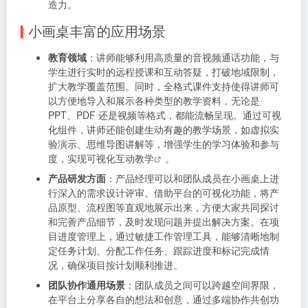
造力。
小画桌丰富的应用场景
教育领域
：讲师能够利用高质量的音视频通话功能，与
学生进行实时的远程授课和互动答疑，打破地域限制，
扩大教学覆盖范围。同时，全格式课件支持使得讲师可
以方便地导入和展示各种类型的教学资料，无论是
PPT、PDF 还是视频等格式，都能流畅呈现。通过可视
化组件，讲师还能创建生动有趣的教学场景，如虚拟实
验演示、思维导图讲解等，增强学生的学习体验和参与
度，实现
可视化互动教学
。
产品研发方面
：产品经理可以和团队成员在小画桌上进
行深入的需求设计评审。借助平台的可视化功能，将产
品原型、流程图等直观地展示出来，方便大家共同探讨
和完善产品细节，及时发现问题并提出解决方案。在项
目进度管理上，通过敏捷工作管理工具，能够清晰地制
定任务计划、分配工作任务、跟踪进度和标记完成情
况，确保项目按计划顺利推进。
团队协作通用场景
：团队成员之间可以跨越空间界限，
在平台上分享各自的想法和创意，通过多端协作共创功