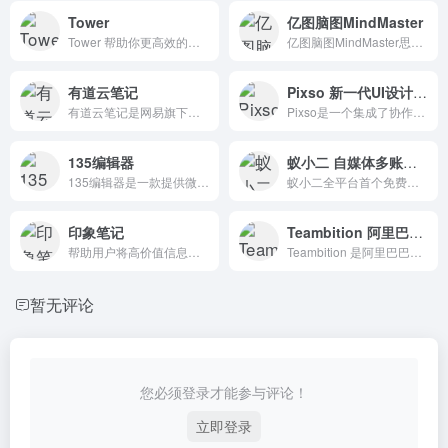
Tower
亿图脑图MindMaster
Tower 帮助你更高效的安排工作任务，管理项目进度，沉淀团队知识，让每个人走得更快，让团队走得更远。
亿图脑图MindMaster思维导图，信息图，组织架构图，网络拓扑图，户型图，电路图等210种绘图类型。上万模板免费下载，一定程度可替代Visio。
有道云笔记
Pixso 新一代UI设计工具
有道云笔记是网易旗下专注办公提效的笔记软件，支持多端同步，用户可以随时随地对线上资料进行编辑、分享以及协同
Pixso是一个集成了协作设计功能和在线白板的平台。通过跨平台协作、文件实时云同步、智能设计与协作功能，连接从产品设计到研发的工作流程。
135编辑器
蚁小二 自媒体多账号管理工具
135编辑器是一款提供微信公众号文章排版和内容编辑的在线工具，样式丰富，支持秒刷、收藏样式和颜色、图片素材编辑、图片水印、一键排版等功能，轻松编辑微信公众号图文。
蚁小二全平台首个免费自媒体运营工具，支持各大自媒体平台多账号管理，文章短视频一键同步分发、团队管理、各平台数据分析，一站式自媒体运营工具，让运营更简单高效。
印象笔记
Teambition 阿里巴巴旗下团队协作工具
帮助用户将高价值信息搜集、整理、内化为属于自己的信息，做你的“第二大脑”
Teambition 是阿里巴巴旗下团队协作工具，以项目和任务的可视化管理来支撑企业团队协作，适合产品、研发、设计、市场、运营、销售、HR 等各类团队。
暂无评论
您必须登录才能参与评论！
立即登录