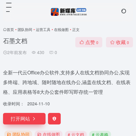
首页
•
团队协同
•
运营工具
•
在线做图
•
正文
石墨文档
点赞
收藏
0
0
2年前发布
430
0
全新一代云Office办公软件,支持多人在线文档协同办公,实现
多终端、跨地域、随时随地在线办公,涵盖在线文档、在线表
格、应用表格等8大办公套件即写即存统一管理
收录时间：
2024-11-10
打开网站
团队协同
在线做图
# 云文档
# 云表格