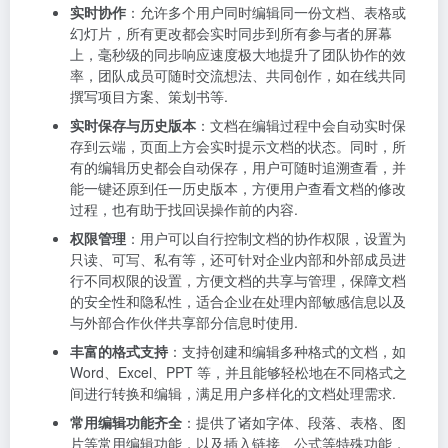
实时协作
：允许多个用户同时编辑同一份文档、表格或
幻灯片，所有更改都会实时同步到所有参与者的屏幕
上，毫秒级的同步响应速度极大地提升了团队协作的效
率，团队成员可随时交流想法、共同创作，如在线共同
撰写项目方案、策划书等.
实时保存与历史版本
：文档在编辑过程中会自动实时保
存到云端，页面上方会实时提示文档的状态。同时，所
有的编辑历史都会自动保存，用户可随时追溯查看，并
能一键还原到任一历史版本，方便用户查看文档的修改
过程，也有助于找回误操作前的内容.
权限管理
：用户可以自行控制文档的协作权限，设置为
只读、可写、私有等，还可针对企业内部和外部成员进
行不同权限的设置，方便文档的共享与管理，保障文档
的安全性和隐私性，适合企业在处理内部敏感信息以及
与外部合作伙伴共享部分信息时使用.
丰富的格式支持
：支持创建和编辑多种格式的文档，如
Word、Excel、PPT 等，并且能够轻松地在不同格式之
间进行转换和编辑，满足用户多样化的文档处理需求.
常用编辑功能齐全
：提供了诸如字体、段落、表格、图
片等常用编辑功能，以及插入链接、公式等特殊功能，