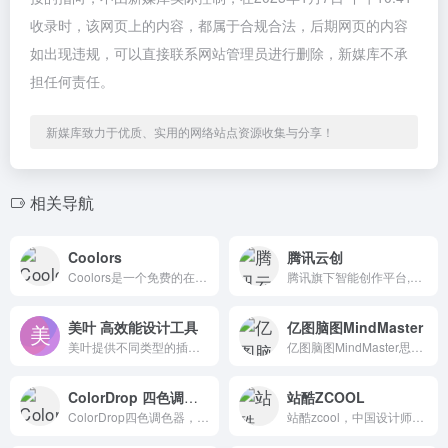
收录时，该网页上的内容，都属于合规合法，后期网页的内容
如出现违规，可以直接联系网站管理员进行删除，新媒库不承
担任何责任。
新媒库致力于优质、实用的网络站点资源收集与分享！
相关导航
Coolors
腾讯云创
Coolors是一个免费的在线配色方案生成器工具。提供调色板生成，图片颜色提取，图片颜色修改等实用的在线工具，可以帮助你进行一些常见的图片颜色设计处理操作。
腾讯旗下智能创作平台,在线视频协同生产,提供创意营销、云端审片、在线剪辑、直播推流等视频生产全链路能力,引领高效视频生产新方式。
美叶 高效能设计工具
亿图脑图MindMaster
美叶提供不同类型的插图图像，完全满足您的设计需求
亿图脑图MindMaster思维导图，信息图，组织架构图，网络拓扑图，户型图，电路图等210种绘图类型。上万模板免费下载，一定程度可替代Visio。
ColorDrop 四色调色器
站酷ZCOOL
ColorDrop四色调色器，网页设计相当简单，提供各种色彩组合。
站酷zcool，中国设计师互动平台。深耕设计领域十五年，站酷了1600万设计师、摄影师、插画师、艺术家、创意人，设计创意群体中具有较高的影响力与号召力。