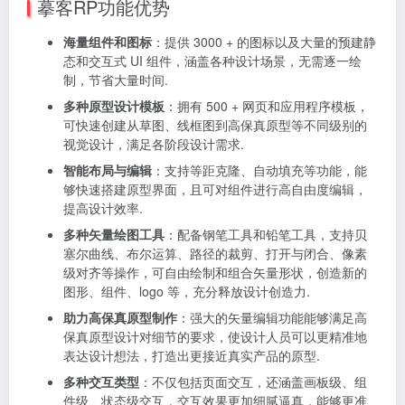
摹客RP功能优势
海量组件和图标
：提供 3000 + 的图标以及大量的预建静
态和交互式 UI 组件，涵盖各种设计场景，无需逐一绘
制，节省大量时间.
多种原型设计模板
：拥有 500 + 网页和应用程序模板，
可快速创建从草图、线框图到高保真原型等不同级别的
视觉设计，满足各阶段设计需求.
智能布局与编辑
：支持等距克隆、自动填充等功能，能
够快速搭建原型界面，且可对组件进行高自由度编辑，
提高设计效率.
多种矢量绘图工具
：配备钢笔工具和铅笔工具，支持贝
塞尔曲线、布尔运算、路径的裁剪、打开与闭合、像素
级对齐等操作，可自由绘制和组合矢量形状，创造新的
图形、组件、logo 等，充分释放设计创造力.
助力高保真原型制作
：强大的矢量编辑功能能够满足高
保真原型设计对细节的要求，使设计人员可以更精准地
表达设计想法，打造出更接近真实产品的原型.
多种交互类型
：不仅包括页面交互，还涵盖画板级、组
件级、状态级交互，交互效果更加细腻逼真，能够更准