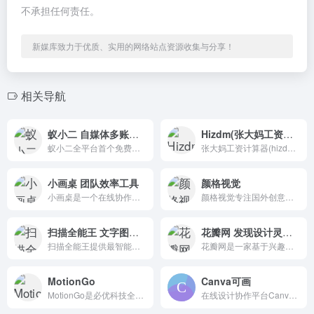
不承担任何责任。
新媒库致力于优质、实用的网络站点资源收集与分享！
相关导航
蚁小二 自媒体多账号管理工具
Hizdm(张大妈工资计算器) 税后工资个税计算器
蚁小二全平台首个免费自媒体运营工具，支持各大自媒体平台多账号管理，文章短视频一键同步分发、团队管理、各平台数据分析，一站式自媒体运营工具，让运营更简单高效。
张大妈工资计算器(hizdm)按照最新的五险一金缴纳比例计算各城市的税后工资收入，帮助您更详细了解五险一金扣税的各比例和金额。
小画桌 团队效率工具
颜格视觉
小画桌是一个在线协作白板，团队效率工具。它具有轻量便捷,在线协同,全终端,可视化等特点。
颜格视觉专注国外创意广告设计图片素材下载的网站！提供包括样机素材，平面素材，UI设计，icon图标,ppt模板,演示文稿，字体下载，图片下载，图片素材，设计模板等国外设计素材下载服务，
扫描全能王 文字图片扫描识别
花瓣网 发现设计灵感设计素材
扫描全能王提供最智能的文档管理方案：手机、平板、电脑变身随身携带的扫描仪、文件库，随时随心编辑文档、文字识别、文档识别、图片扫描、在线PDF转器。
花瓣网是一家基于兴趣的社交分享网站，网站为用户提供了一个简单地采集工具，帮助用户将自己喜欢图片重新组织和收藏。
MotionGo
Canva可画
MotionGo是必优科技全新升级的一款PPT动画插件,兼容WPS和office软件,轻量级产品,让PPT动效表达更专业。
在线设计协作平台Canva可画提供了海量的设计模板，涵盖海报、简历、名片、Logo、PPT、手抄报、二维码、Banner等数十种平面设计场景