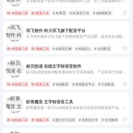
逗哥配音是一款基于AI的音视频创作工具，专门为短视频用户提供AI配音服务。该软件平台拥有大量具有各种效果的AI发音人，其中包括独特的发音人，如逗哥君和逗哥妹。
AI音频工具
配音工具
# AI 配音
# AI 配音工具
# ai智能配音
讯飞智作 科大讯飞旗下配音平台
讯飞智作是科大讯飞旗下的明星配音产品品牌，提供从合成配音到现场配音的全方位服务，以及广告视频、短视频配音、AI虚拟主播等一站式配音解决方案。
AI音频工具
视频工具
# AI虚拟主播
# AI虚拟人
# 合成配音
标贝悦读 在线文字转语音软件
标贝悦读提供多种配音素材和文字语音服务。广泛应用于自媒体、广告、动漫、小说、视频、课件朗读、英语朗读等各个领域。
AI音频工具
配音工具
# 动画配音
# 在线配音平台
# 小说配音
虾果魔音 文字转语音工具
虾果魔音是一款可以在线将文本转换为语音的智能语音产品。提供不同性别和口音的真实声音，并在输入文本后直接配音。
AI音频工具
视频工具
# 图片文字识别
# 录音转文字
# 文字翻译