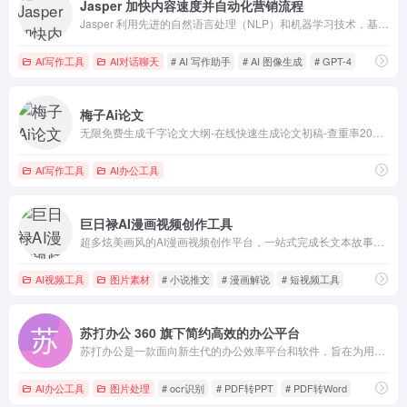
Jasper 加快内容速度并自动化营销流程
Jasper 利用先进的自然语言处理（NLP）和机器学习技术，基于 GPT-4 等大型语言模型构建，旨在帮助用户高效生成各种高质量的原创内容。
AI写作工具
AI对话聊天
# AI 写作助手
# AI 图像生成
# GPT-4
梅子Ai论文
无限免费生成千字论文大纲-在线快速生成论文初稿-查重率20%左右
AI写作工具
AI办公工具
巨日禄AI漫画视频创作工具
超多炫美画风的AI漫画视频创作平台，一站式完成长文本故事转为漫画视频
AI视频工具
图片素材
# 小说推文
# 漫画解说
# 短视频工具
苏打办公 360 旗下简约高效的办公平台
苏打办公是一款面向新生代的办公效率平台和软件，旨在为用户提供海量办公工具和内容模板，以提高工作效率。
AI办公工具
图片处理
# ocr识别
# PDF转PPT
# PDF转Word