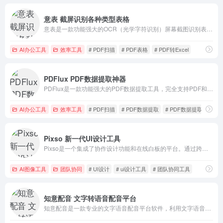
意表 截屏识别各种类型表格
意表是一款功能强大的OCR（光学字符识别）屏幕截图识别表格工具，适用于网页、图像、PDF和视频中的表格识别。
AI办公工具
效率工具
# PDF扫描
# PDF表格
# PDF转Excel
PDFlux PDF数据提取神器
PDFlux是一款功能强大的PDF数据提取工具，完全支持PDF和扫描副本等格式。它利用最新的OCR技术和全景文档结构识别，提供高精度OCR、表格结构识别等功能。
AI办公工具
效率工具
# PDF扫描
# PDF数据提取
# PDF数据提取神器
Pixso 新一代UI设计工具
Pixso是一个集成了协作设计功能和在线白板的平台。通过跨平台协作、文件实时云同步、智能设计与协作功能，连接从产品设计到研发的工作流程。
AI图像工具
团队协同
# UI设计
# ui设计工具
# 团队协同工具
知意配音 文字转语音配音平台
知意配音是一款专业的文字语音配音平台软件，利用文字语音技术实现语音合成配音。知意配音软件可以满足视频配音、广告配音、促销销售、网络配音等各种场景的配音需求。