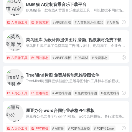
BGM猫 AI定制背景音乐下载平台
BGM猫是一款在线AI背景音乐生成器工具，可以根据不同的场景、风格和情绪标签，一键生成匹配的视频配音和开场音乐，并支持商业使用。
AI音频工具
音频素材
# AI智能生成
# AI背景音乐生成器
# AI音乐制作
菜鸟图库 为设计师提供图片,音频, 视频素材免费下载
菜鸟图片库汇集了免费高清广告图片设计、电商淘宝、企业办公模板、视频、音乐、音效、字体、插画动画、装饰模型等各种素材。
AI图像工具
图片素材
# AE/PR模板
# PS素材
# 免费素材
TreeMind树图 免费AI智能思维导图软件
TreeMind树图网提供智能的思维导图制作工具和丰富的模板。
AI办公工具
思维导图
# AI思维导图
# 免费思维导图
# 在线思维导图
厘豆办公 word合同行业表格PPT模板
厘豆办公包含各个行业PPT模板、word合同模板、各行业表格模板。
AI办公工具
PPT模板
# AI抠图
# PDF在线转换
# PDF转Excel