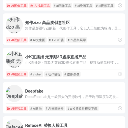
AI图像工具
AI视频工具
# ai图像工具
# ai绘画工具
# ai视频工具
知作zizo 高品质创意社区
知作是影视行业的新一代创作工具，它以人工智能为驱动，灵感创意、云盘、团队协作、批注审阅、交付展示等流程全面数字化
AI视频工具
# AI文生图
# TVC广告
# 作品集展示
小K直播姬 无穿戴3D虚拟直播产品
小K直播姬 - 首款无穿戴3D虚拟直播产品，视频动捕黑科技，自研二次元捏人系统，免费使用，人人皆可3D虚拟直播！
AI视频工具
# vtuber
# 动作捕捉
# 虚拟偶像
Deepfake
DeepFaceLab是一款强大的开源软件，用于利用深度学习技术创建AI换脸视频。
AI视频工具
# AI换脸
# AI换脸软件
# ai换脸软件模型下载
RefaceAI 替换人脸工具