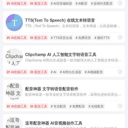
AI音频工具
配音工具
# AI语音编辑器
# AI配音
# 促销叫卖配音
TTS(Text To Speech) 在线文本转语音
TTS（Text To Speech）文本到语音，文本阅读，让机器能够说话。构建自然语音的应用程序和服务，从147种语言和变体中选择456种语音。
AI音频工具
配音工具
# TTS语音合成
# 免费语音
# 微软TTS
Clipchamp AI 人工智能文字转语音工具
Clipchamp AI旁白生成器是一款功能强大的人工智能文本转语音工具，可以自动将输入的文本转换为自然流畅的语音叙述，大大提高了文本到语音转换的效率和有效性，方便用户使用。
AI音频工具
配音工具
# AI
# AI旁白生成器
# AI视频配音
配音神器 文字转语音配音软件
配音神器是一款专业的文字语音配音软件，采用先进的语音合成技术，为用户提供简单高效的配音服务。拥有100多位智能主播，支持男声、女声、童声、特色情感人声，以及各种外语和方言配音。
AI音频工具
配音工具
# 专业配音
# 免费配音
# 在线配音
逗哥配音神器 AI音视频创作工具