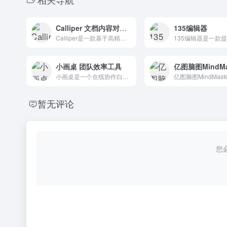
Calliper 文档内容对比神器
135编辑器
Calliper是一款基于高精度文档结构分析的文档内容比较工具。无论是Word、PDF、图像、扫描文件格式、单列、双列还是艺术布局、文本段落或表格，它都可以准确识别差异并提供比较结果。
小画桌 团队效率工具
亿图脑图MindMa
小画桌是一个在线协作白板，团队效率工具。它具有轻量便捷,在线协同,全终端,可视化等特点。
暂无评论
您