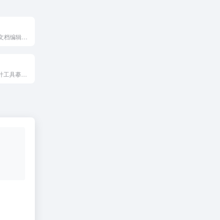
优雅高效的在线文档编辑与协同工具，让每个企业轻松拥有文档中心，阿里巴巴集团内部使用多年，众多中小企业首选。
小摹AI是原型设计工具摹客RP的AI智能助手，可以根据用户描述自动生成可编辑的线框原型，还可以生成图片、文本、翻译等内容，提升设计效率。