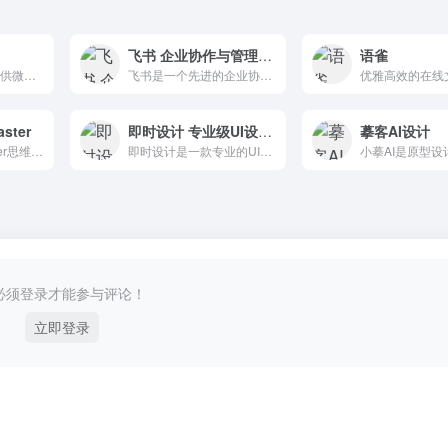
飞书 企业协作与管理平台
语雀
135编辑器是一款提供微信公众号文章排版和内容编辑的在线工具，样式丰富，支持秒刷、收藏样式和颜色、图片素材编辑、图片水印、一键排版等功能，轻松编辑微信公众号图文。
飞书是一个先进的企业协作管理平台，不仅一站式集成了即时通讯、智能日历、音视频会议、飞书文档、云盘等办公协作套件，还提供飞书OKR、飞书招聘、飞书业绩等组织管理产品。
ster
即时设计 专业级UI设计工具
摹客AI设计
亿图脑图MindMaster思维导图，信息图，组织架构图，网络拓扑图，户型图，电路图等210种绘图类型。上万模板免费下载，一定程度可替代Visio。
即时设计是一款专业的UI设计工具，支持在线协作。它支持Sketch、Figma和XD格式导入，大量高质量的设计资源随时可用。
必须登录才能参与评论！
立即登录