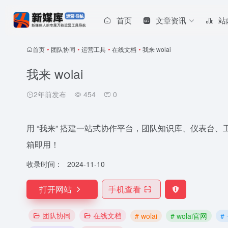
首页
文章资讯
站
首页
•
团队协同
•
运营工具
•
在线文档
•
我来 wolai
我来 wolai
2年前发布
454
0
用 “我来” 搭建一站式协作平台，团队知识库、仪表台
箱即用！
收录时间：
2024-11-10
打开网站
手机查看
团队协同
在线文档
# wolai
# wolai官网
#