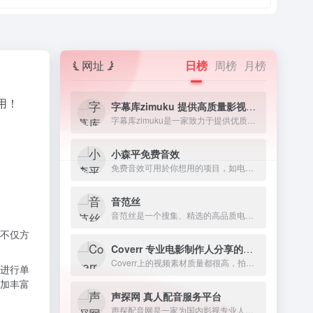
网址
日榜
周榜
月榜
用！
字幕库zimuku 提供高质量影视字幕下载网站
字幕库zimuku是一家致力于提供优质影视字幕的网站，字幕资源丰富多样，涵盖电影、电视剧、动漫、纪录片等各类视频素材资源。
小森平免费音效
免费音效可用於你想用的项目，如电影、短片、游戏、发表、动画、舞台表演、广播剧、有声书、软体。
音范丝
音范丝是一个搜集、精选的高品质电影资源网站。
不仅方
Coverr 专业电影制作人分享的免费商用视频素材
Coverr上的视频素材质量都很高，拍摄和编辑得非常精致，往往下载下来就可以直接用在自己的作品或者项目中
进行单
加丰富
声探网 真人配音服务平台
声探配音网是一家为国内影视专业人士提供价格实惠、快捷的配音服务的专业平台。我们很清楚，配音是拍摄宣传视频和推广业务的重要组成部分。