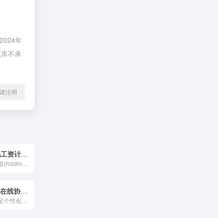
024年
媒库不承
l转载请注明
Hizdm(张大妈工资计算器) 税后工资个税计算器
张大妈工资计算器(hizdm)按照最新的五险一金缴纳比例计算各城市的税后工资收入，帮助您更详细了解五险一金扣税的各比例和金额。
飞书多维表格 在线协作管理工具
飞书多维表是满足个性化需求的新一代高效应用。它具有表格的轻便性和业务系统的强大功能，集成了在线协作、信息管理和可视化功能。