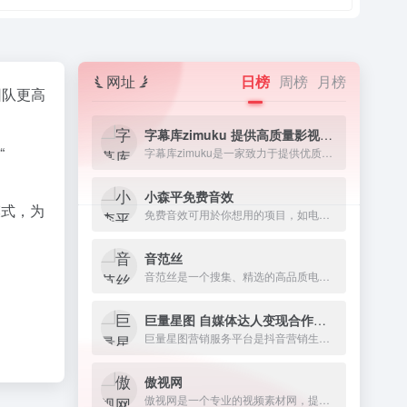
网址
日榜
周榜
月榜
团队更高
字幕库zimuku 提供高质量影视字幕下载网站
“
字幕库zimuku是一家致力于提供优质影视字幕的网站，字幕资源丰富多样，涵盖电影、电视剧、动漫、纪录片等各类视频素材资源。
小森平免费音效
模式，为
免费音效可用於你想用的项目，如电影、短片、游戏、发表、动画、舞台表演、广播剧、有声书、软体。
音范丝
音范丝是一个搜集、精选的高品质电影资源网站。
巨量星图 自媒体达人变现合作平台
巨量星图营销服务平台是抖音营销生态的服务平台
傲视网
傲视网是一个专业的视频素材网，提供片头视频素材下载，ae模板素材下载，每周更新高清视频素材2000余个，涵盖各种类型和风格，如动画、实拍、特效、字幕等。