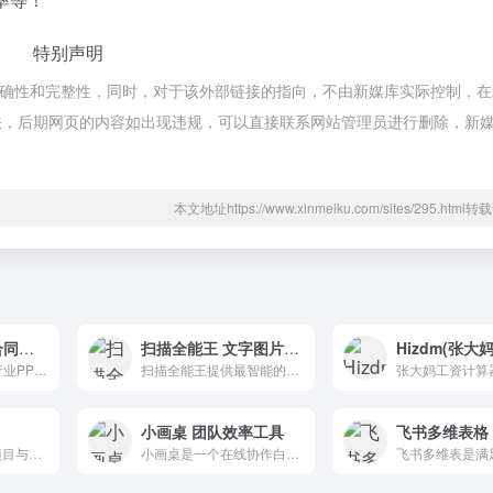
特别声明
准确性和完整性，同时，对于该外部链接的指向，不由新媒库实际控制，在2
规合法，后期网页的内容如出现违规，可以直接联系网站管理员进行删除，新
本文地址https://www.xinmeiku.com/sites/295.htm
厘豆办公 word合同行业表格PPT模板
扫描全能王 文字图片扫描识别
厘豆办公包含各个行业PPT模板、word合同模板、各行业表格模板。
扫描全能王提供最智能的文档管理方案：手机、平板、电脑变身随身携带的扫描仪、文件库，随时随心编辑文档、文字识别、文档识别、图片扫描、在线PDF转器。
小画桌 团队效率工具
Worktile 深度整合项目与任务管理、OKR、网盘、在线沟通等应用
小画桌是一个在线协作白板，团队效率工具。它具有轻量便捷,在线协同,全终端,可视化等特点。