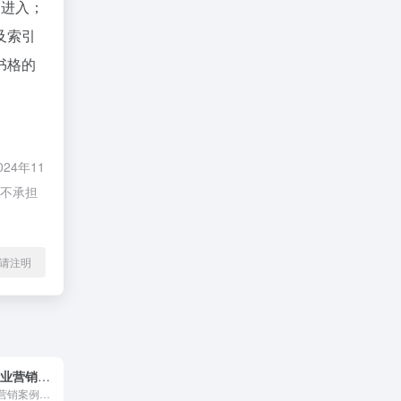
"进入；
及索引
书格的
4年11
库不承担
l转载请注明
梅花网 聚焦行业营销案例
梅花网聚焦行业营销案例，致力于成为国内收录数量和信息价值俱佳的营销作品宝库。作品涵盖平面海报、视频制作、创意设计、公关活动等。