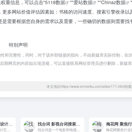
关权重信息，可以点击"
5118数据
""
爱站数据
""
Chinaz数据
，更多网站价值评估因素如：书格的访问速度、搜索引擎收录以
还是需要根据您自身的需求以及需要，一些确切的数据则需要找
特别声明
性和完整性，同时，对于该外部链接的指向，不由新媒库实际控制，在202
法，后期网页的内容如出现违规，可以直接联系网站管理员进行删除，新媒
本文地址https://www.xinmeiku.com/sites/171.htm
Itsnicethat 创意设计艺术社区
找台词 影视台词搜索工具
iTSniceThat:创意设计艺术社区是一个倡导创意融合艺术设计的世界，每天更新来自世界各地的创意作品。
找台词是一个电影和电视剧台词搜索引擎，是一个搜索电影和电视剧中台词的网站。