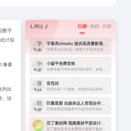
网址
日榜
周榜
月榜
品数字
借此计划
字幕库zimuku 提供高质量影视字幕下载网站
字幕库zimuku是一家致力于提供优质影视字幕的网站，字幕资源丰富多样，涵盖电影、电视剧、动漫、纪录片等各类视频素材资源。
小森平免费音效
0 像素
免费音效可用於你想用的项目，如电影、短片、游戏、发表、动画、舞台表演、广播剧、有声书、软体。
音范丝
比列出
音范丝是一个搜集、精选的高品质电影资源网站。
类、珍
巨量星图 自媒体达人变现合作平台
巨量星图营销服务平台是抖音营销生态的服务平台
豆丁素材网 视频素材平面设计资源下载
豆丁素材是专注免费设计素材下载的网站，涵盖行业优质精品视频模板、背景视频、PPT模板、Word模板、配乐音效、字体及各类免费素材。