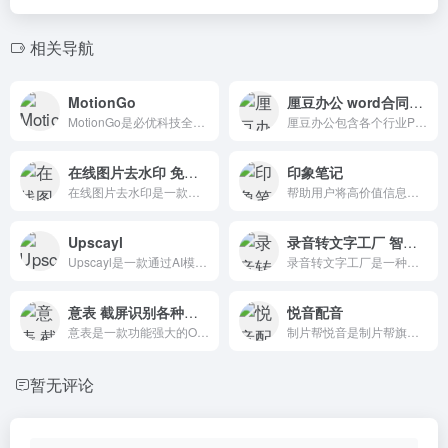
相关导航
MotionGo
厘豆办公 word合同行业表格PPT模板
MotionGo是必优科技全新升级的一款PPT动画插件,兼容WPS和office软件,轻量级产品,让PPT动效表达更专业。
厘豆办公包含各个行业PPT模板、word合同模板、各行业表格模板。
在线图片去水印 免费安全的在线去除图片水印工具
印象笔记
在线图片去水印是一款免费安全的在线去除图片水印工具,水印去除简单高效，可以轻松去除图像水印、日期、文本、徽标、污渍等缺陷。它不仅支持JPG、JPEG、PNG等多种图像格式。
帮助用户将高价值信息搜集、整理、内化为属于自己的信息，做你的“第二大脑”
Upscayl
录音转文字工厂 智能语音识别工具
Upscayl是一款通过AI模型进行图片放大并补全像素的工具，同时它也是一个免费和开源的AI图像放大器。
录音转文字工厂是一种智能语音识别工具，可以将录音文件转换为文本文件，帮助用户快速将录音内容转换为文本并自动存储文档。
意表 截屏识别各种类型表格
悦音配音
意表是一款功能强大的OCR（光学字符识别）屏幕截图识别表格工具，适用于网页、图像、PDF和视频中的表格识别。
制片帮悦音是制片帮旗下配音产品品牌，可以在线将文字转成语音的智能配音产品。
暂无评论