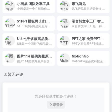
小画桌 团队效率工具
讯飞听见
小画桌是一个在线协作白板，团队效率工具。它具有轻量便捷,在线协同,全终端,可视化等特点。
讯飞听见提供语音转文字、录音转文字、AI写作、视频会议、视频转文字、视频加字幕、同声翻译、语音翻译等服务
51PPT模板网 幻灯片演示模板及素材免费下载
录音转文字工厂 智能语音识别工具
51PPT模板网是完全免费的PPT模板资源网站，同时还提供了丰富的PPT图表、PPT素材、PPT专题等板块。
录音转文字工厂是一种智能语音识别工具，可以将录音文件转换为文本文件，帮助用户快速将录音内容转换为文本并自动存储文档。
Ui8 七千多款高品质的设计资源
PPT之家 免费PPT模板下载平台
UI8是一个国外的精品设计素材资源下载网站，提供插画，UI套件，线框图，3D模型， 网页模板，图标集，原型等多种设计资源素材.
PPT之家免费PPT模板下载和免费PPT素材下载。
图片114 提供海量原创素材
MotionGo
图片114提供海量原创设计素材下载，包括设计作品、PowerPoint模板、相册封面、字体下载、淘宝素材、视频素材、3D素材、模板素材、装饰画、背景墙等！
MotionGo是必优科技全新升级的一款PPT动画插件,兼容WPS和office软件,轻量级产品,让PPT动效表达更专业。
暂无评论
您必须登录才能参与评论！
立即登录