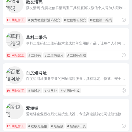
微友活码
微友活码-免费微信群活码宝工具彻底解决微信个人号加人限制，微信群及企业微信群二维码满200人后，无法继续扫码进群的问题！微友群活码二维码永不过期。
网址加工
# 免费微信群活码裂变
# 微信增粉裂变
# 微信群二维码
草料二维码
草料二维码把二维码技术变成简单实用的产品，让每个人都可以快速复用成功案例经验，自由组合内容展示、表单、批量、数据统计、美化和标签排版等功能
网址加工
# 二维码
# 二维码图片
# 二维码生成
百度短网址
百度短网址服务专业的网址缩短服务，具有稳定、快速、安全的特点，支持批量缩短、批量短网址还原、数据报表、开放API接口等服务
网址加工
# 短域名
# 短网址
# 短网址生成
爱短链
爱短链企业级在线短链接生成器，专注高速跳转短网址短链接制作，批量短链接网址生成等，支持自定义域名短链接数据统计等
网址加工
# 在线短链接
# 短链接
# 短链接工具