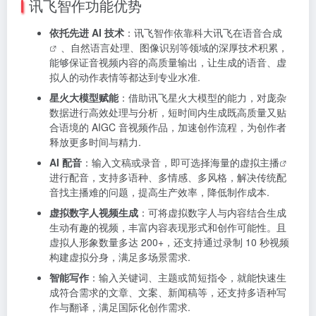
讯飞智作功能优势
依托先进 AI 技术
：讯飞智作依靠科大讯飞在
语音合成
、自然语言处理、图像识别等领域的深厚技术积累，
能够保证音视频内容的高质量输出，让生成的语音、虚
拟人的动作表情等都达到专业水准.
星火大模型赋能
：借助讯飞星火大模型的能力，对庞杂
数据进行高效处理与分析，短时间内生成既高质量又贴
合语境的 AIGC 音视频作品，加速创作流程，为创作者
释放更多时间与精力.
AI 配音
：输入文稿或录音，即可选择海量的
虚拟主播
进行配音，支持多语种、多情感、多风格，解决传统配
音找主播难的问题，提高生产效率，降低制作成本.
虚拟数字人视频生成
：可将虚拟数字人与内容结合生成
生动有趣的视频，丰富内容表现形式和创作可能性。且
虚拟人形象数量多达 200+，还支持通过录制 10 秒视频
构建虚拟分身，满足多场景需求.
智能写作
：输入关键词、主题或简短指令，就能快速生
成符合需求的文章、文案、新闻稿等，还支持多语种写
作与翻译，满足国际化创作需求.