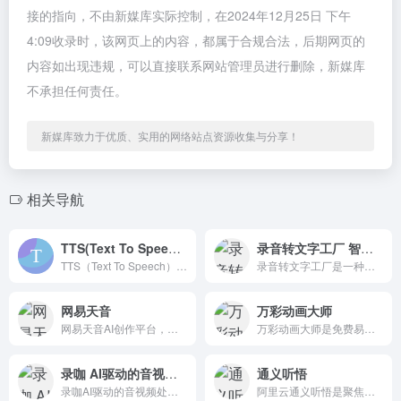
接的指向，不由新媒库实际控制，在2024年12月25日 下午
4:09收录时，该网页上的内容，都属于合规合法，后期网页的
内容如出现违规，可以直接联系网站管理员进行删除，新媒库
不承担任何责任。
新媒库致力于优质、实用的网络站点资源收集与分享！
相关导航
TTS(Text To Speech) 在线文本转语音
录音转文字工厂 智能语音识别工具
TTS（Text To Speech）文本到语音，文本阅读，让机器能够说话。构建自然语音的应用程序和服务，从147种语言和变体中选择456种语音。
录音转文字工厂是一种智能语音识别工具，可以将录音文件转换为文本文件，帮助用户快速将录音内容转换为文本并自动存储文档。
网易天音
万彩动画大师
网易天音AI创作平台，词曲编唱样样精通，海量风格全部免费使用
万彩动画大师是免费易上手的动画制作软件,MG动画制作软件,动画视频制作软件,微课制作软件。
录咖 AI驱动的音视频处理平台
通义听悟
录咖AI驱动的音视频处理平台，提供免费的音视频解决方案。我们的服务包括AI视频对话、AI字幕、AI语音转文字、在线录屏、视频剪辑、存储和分享。
阿里云通义听悟是聚焦音视频内容的工作学习AI助手，依托大模型，帮助用户记录、整理和分析音视频内容，体验用大模型做音视频笔记、整理会议记录。