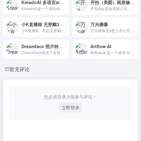
KreadoAI 多语言ai视频创作
开拍（美图）画质修复 去水印
KreadoAI是一个领先的AI数字虚拟人视频创作平台，用户只需输入文本或关键词，KreadoAI就能够创建出令人印象深刻的多语言口播视频。
开拍App是由美图公司出品，一款帮助口播视频创作者从脚本灵感到高清画质拍摄、视频人像精修、后期智能剪辑全链路的影像生产力工具，十分钟制作高质量口播视频，高清高效。
小K直播姬 无穿戴3D虚拟直播产品
万兴播爆
小K直播姬 - 首款无穿戴3D虚拟直播产品，视频动捕黑科技，自研二次元捏人系统，免费使用，人人皆可3D虚拟直播！
万兴播爆是a股上市公司万兴科技旗下的aigc产品,为您提供ai数字人定制服务.只需简单输入关键词,即可轻松生成营销视频.
Dreamface 照片转化为逼真的3D动画
Artflow AI
DreamFace提供了多种编辑工具，用户可以根据自己的需求进行个性化的定制，包括造型、颜色、姿势等方面的编辑。
Artflow.ai 是一个使用 AI 技术生成图像的平台，它可以让用户创建自己的独特动画故事，包括原创角色和场景。
暂无评论
您必须登录才能参与评论！
立即登录