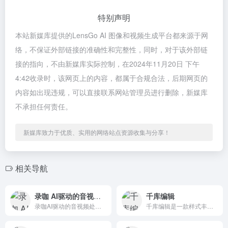
特别声明
本站新媒库提供的LensGo AI 图像和视频生成平台都来源于网
络，不保证外部链接的准确性和完整性，同时，对于该外部链
接的指向，不由新媒库实际控制，在2024年11月20日 下午
4:42收录时，该网页上的内容，都属于合规合法，后期网页的
内容如出现违规，可以直接联系网站管理员进行删除，新媒库
不承担任何责任。
新媒库致力于优质、实用的网络站点资源收集与分享！
相关导航
录咖 AI驱动的音视频处理平台
千库编辑
录咖AI驱动的音视频处理平台，提供免费的音视频解决方案。我们的服务包括AI视频对话、AI字幕、AI语音转文字、在线录屏、视频剪辑、存储和分享。
千库编辑是一款样式丰富的在线ps图片编辑器,可提供微信编辑器功能,在线ps照片处理,视频制作设计