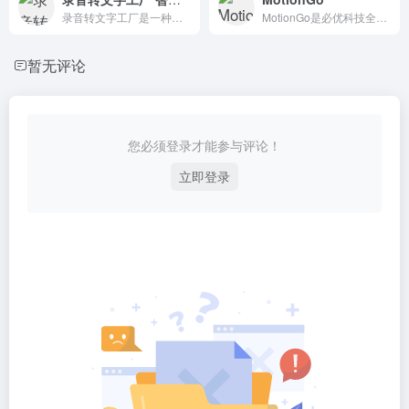
录音转文字工厂是一种智能语音识别工具，可以将录音文件转换为文本文件，帮助用户快速将录音内容转换为文本并自动存储文档。
MotionGo是必优科技全新升级的一款PPT动画插件,兼容WPS和office软件,轻量级产品,让PPT动效表达更专业。
暂无评论
您必须登录才能参与评论！
立即登录