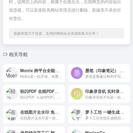
时，该网页上的内容，都属于合规合法，后期网页的内容如出
现违规，可以直接联系网站管理员进行删除，新媒库不承担任
何责任。
新媒库致力于优质、实用的网络站点资源收集与分享！
相关导航
Motrix 跨平台全能下载工具
墨笔（印象笔记） 图片标注和手写工具
Motrix是一款开源、免费、通用的下载软件，具有非常干净和极简的界面（以Aria2下载器为核心开发），它可以跨平台支持Windows、Mac和Linux，也可以下载HTTP、FTP、BT、磁力链接和百度网盘等
墨笔是图像注释和手写的最佳工具，帮助您轻松表达情感、拍照、注释、共享，并实现简单的实现。你可以添加精美的注释，如箭头、邮票和图形，也可以随意勾画出创意。
轻闪PDF 在线PDF编辑器平台
印象录音机 实时录音转写高准确率
轻闪PDF（LightPDF）是一个完全免费的在线编辑器，不需要下载、安装或登录即可使用。提供最佳的PDF在线编辑体验，您可以在其中修改文本内容、添加图像等。
印象录音机不仅是一款专业的录音机，也是一款专注于释放双手、提高专注度的工作和学习应用。实时记录和转录，精度高，在多功能编辑器的帮助下提高效率。
在线图片去水印 免费安全的在线去除图片水印工具
萝卜工坊 一键生成手写文稿
在线图片去水印是一款免费安全的在线去除图片水印工具,水印去除简单高效，可以轻松去除图像水印、日期、文本、徽标、污渍等缺陷。它不仅支持JPG、JPEG、PNG等多种图像格式。
萝卜工坊在线生成模拟手写手稿，使打印出来的单词看起来像手写的。AI专属字体制作智能模仿文字的书写风格，一键快速完成文本复制任务。
录音转文字工厂 智能语音识别工具
MotionGo