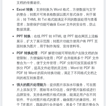
文档的传播途径。
Excel 转换
：支持转换为 Word 格式，方便数据与文字
的整合；转图片可将表格数据以图片形式保存，利于展
示；转 THML 和 Txt 格式能满足不同的数据处理与查看
需求；加密保护功能可确保 Excel 文件的安全性，防止
数据泄露。
PPT 转换
：在线 PPT 转 HTML 使 PPT 能在网页上流畅
展示，扩大了展示范围；转图片功能方便用户将 PPT 页
面转换为图片，用于制作海报、宣传资料等。
PDF 转换处理
：PDF 解密功能可帮助用户去除文档的加
密限制，方便编辑与使用；PDF 合并能将多个 PDF 文件
整合为一个，便于文件管理；PDF 分割可按页面或章节
拆分 PDF，提高文件处理的灵活性；Word 转 PDF 和
PDF 转 Word 的双向转换功能，满足了不同格式文档之
间的相互转换需求。
强大的图片处理能力
：提供图片添加水印服务，可在图
片上添加文字、图标等水印信息，保护图片版权或进行
品牌宣传。支持各种图片格式转换，能满足用户在不同
软件、平台对图片格式的要求，确保图片的兼容性。对
于 Tiff 图片，既能进行合并操作，将多个 Tiff 图片整合为