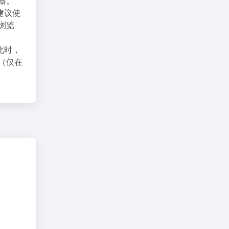
器。
建议使
X浏览
此时，
（仅在