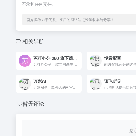
不承担任何责任。
新媒库致力于优质、实用的网络站点资源收集与分享！
相关导航
苏打办公 360 旗下简约高效的办公平台
悦音配音
苏打办公是一款面向新生代的办公效率平台和软件，旨在为用户提供海量办公工具和内容模板，以提高工作效率。
万彩AI
讯飞听见
万彩AI是一款强大的AI写作工具合集，它为缺乏灵感或对写作感到困难的人提供了AI智能写作支持。
暂无评论
您