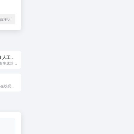
l转载请注明
Clipchamp AI 人工智能文字转语音工具
Clipchamp AI旁白生成器是一款功能强大的人工智能文本转语音工具，可以自动将输入的文本转换为自然流畅的语音叙述，大大提高了文本到语音转换的效率和有效性，方便用户使用。
Unscreen是一款在线视频编辑工具，可以帮助你去除视频中的背景，让你的视频更加专业。