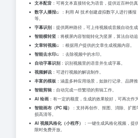
文本配音
：可将文本直接转化为语音，提供近百种仿真
数字人播报
：利用 AI 技术创建虚拟数字人进行
等。
字幕识别
：提供两种路径，可上传视频或音频自动生成
智能横转竖
：将横屏内容智能转化为竖屏，算法自动追
文章转视频
：根据用户提供的文章生成视频内容。
智能
去水印
：去除视频中的水印。
自动字幕识别
：识别视频里的语音并生成字幕。
视频解说
：可进行视频的解说制作。
丰富的模板
：涵盖多种应用场景，如旅行记录、品牌推
智能剪辑
：自动完成一些繁琐的剪辑工作。
AI 绘画
：有一定的额度，生成的效果较好，可再次作
智能画布（PC 端）
：支持再创作、抠图、消除、扩图
损高清等。
AI 视频风格化（小程序）
：一键生成风格化视频，提
限时免费开放。