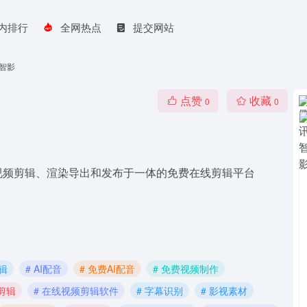
内排行
全网热点
提交网站
智影
点赞
收藏
0
0
视频剪辑、渲染导出和发布于一体的免费在线剪辑平台
剪辑
# AI配音
# 免费AI配音
# 免费视频制作
线剪辑
# 在线视频剪辑软件
# 字幕识别
# 影视素材