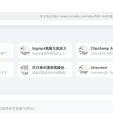
本文地址https://www.xinmeiku.com/sites/586.htm
bigmp4视频无损放大
制片帮悦音是制片帮旗下配音产品品牌，可以在线将文字转成语音的智能配音产品。
bigmp使用年最先进人工智能ai模型，能将视频无损高清放大、增强画质、智能补帧使画面丝滑流畅栩栩如生同时支持黑白视频上色和慢动作。
巨日禄AI漫画视频创作工具
Unscreen
讯飞听见提供语音转文字、录音转文字、AI写作、视频会议、视频转文字、视频加字幕、同声翻译、语音翻译等服务
超多炫美画风的AI漫画视频创作平台，一站式完成长文本故事转为漫画视频
必须登录才能参与评论！