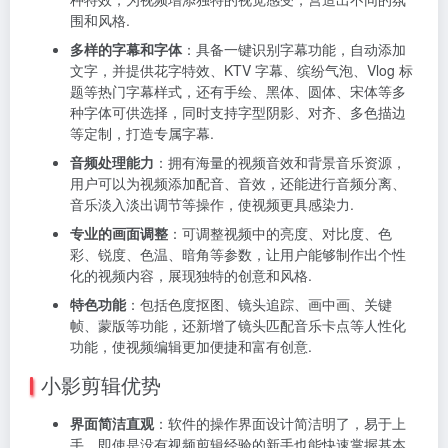
围和风格.
多样的字幕和字体
：具备一键识别字幕功能，自动添加
文字，并提供花字特效、KTV 字幕、缤纷气泡、Vlog 标
题等热门字幕样式，还有手绘、黑体、圆体、宋体等多
种字体可供选择，同时支持字型阴影、对齐、多色描边
等定制，打造专属字幕.
音频处理能力
：拥有海量的视频音效和背景音乐资源，
用户可以为视频添加配音、音效，还能进行音频分离、
音乐淡入淡出调节等操作，使视频更具感染力.
专业的画面调整
：可调整视频中的亮度、对比度、色
彩、锐度、色温、暗角等参数，让用户能够制作出个性
化的视频内容，展现独特的创意和风格.
特色功能
：包括色度抠图、镜头追踪、画中画、关键
帧、蒙版等功能，还新增了镜头匹配音乐卡点等人性化
功能，使视频编辑更加便捷和富有创意.
小影剪辑优势
界面简洁直观
：软件的操作界面设计简洁明了，易于上
手，即使是没有视频剪辑经验的新手也能快速掌握基本