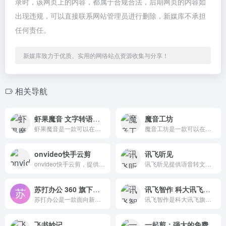
录时，该网页上的内容，都属于合规合法，后期网页的内容如
出现违规，可以直接联系网站管理员进行删除，新媒库不承担
任何责任。
新媒库致力于优质、实用的网络站点资源收集与分享！
相关导航
虾果魔音 文字转语音工具
魔音工坊
虾果魔音是一款可以在线将文本转换为语音的智能语音产品。提供不同性别和口音的真实声音，并在输入文本后直接配音。
魔音工坊是一款可以在线将文字转成语音的智能配音产品。提供不同性别、不同口音的声音，在你输入文字后直接配音。
onvideo快手云剪
讯飞听见
onvideo快手云剪，提供强大免费的视频剪辑编辑软件、海量视频、图片、音频版权素材，帮助大型机构、企业、媒体机构、自媒体以及普通用户高效完成视频内容制作
讯飞听见提供语音转文字、录音转文字、AI写作、视频会议、视频转文字、视频加字幕、同声翻译、语音翻译等服务
苏打办公 360 旗下简约高效的办公平台
讯飞智作 科大讯飞旗下配音平台
苏打办公是一款面向新生代的办公效率平台和软件，旨在为用户提供海量办公工具和内容模板，以提高工作效率。
讯飞智作是科大讯飞旗下的明星配音产品品牌，提供从合成配音到现场配音的全方位服务，以及广告视频、短视频配音、AI虚拟主播等一站式配音解决方案。
飞书妙记
一起剪：强大的免费在线视频剪辑工具