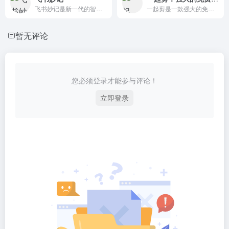
飞书妙记是新一代的智能会议工具,在线生成会议纪要,智能语音识别转文字,快捷转录视频音频;会议交流沉淀为知识;让会议更专注,更高效！
一起剪是一款强大的免费在线视频剪辑工具,通过海量素材库,精美视频模板,视频剪辑
暂无评论
您必须登录才能参与评论！
立即登录