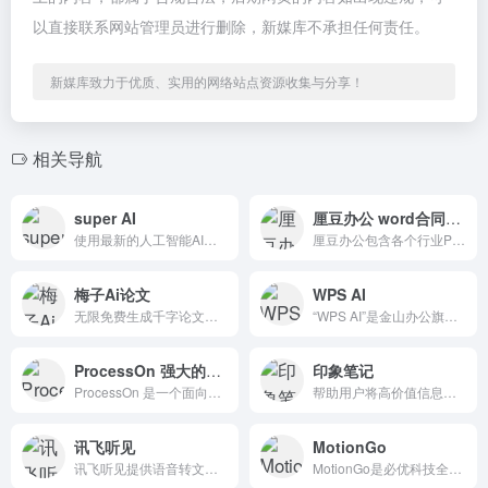
以直接联系网站管理员进行删除，新媒库不承担任何责任。
新媒库致力于优质、实用的网络站点资源收集与分享！
相关导航
super AI
厘豆办公 word合同行业表格PPT模板
使用最新的人工智能AI智能文档处理（IDP）模型从复杂文档中快速提取数据。
厘豆办公包含各个行业PPT模板、word合同模板、各行业表格模板。
梅子Ai论文
WPS AI
无限免费生成千字论文大纲-在线快速生成论文初稿-查重率20%左右
“WPS AI”是金山办公旗下具备了大语言模型能力的一款生成式人工智能应用，也是中国协同办公赛道首个类ChatGPT式应用。
ProcessOn 强大的作图工具
印象笔记
ProcessOn 是一个面向垂直专业领域的作图工具，支持绘制思维导图、流程图、UML、网络拓扑图、组织结构图、原型图、时间轴等等。
帮助用户将高价值信息搜集、整理、内化为属于自己的信息，做你的“第二大脑”
讯飞听见
MotionGo
讯飞听见提供语音转文字、录音转文字、AI写作、视频会议、视频转文字、视频加字幕、同声翻译、语音翻译等服务
MotionGo是必优科技全新升级的一款PPT动画插件,兼容WPS和office软件,轻量级产品,让PPT动效表达更专业。