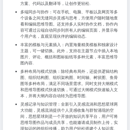
方案、代码以及翻译等，让创作更轻松.
多端同步与协作：可在手机、电脑、平板以及网页等多
个设备之间无缝同步灵感与思考，方便用户随时随地查
看和编辑思维导图。还支持多人实时协作文档，协作内
容可通过云端自动同步到所有人的编辑页面，并显示每
个用户名，直观呈现伙伴的编辑动态.
丰富的模板与元素插入：内置海量精美模板和独家设计
主题，可一键切换。此外，支持在主题节点中插入本地
图片、评论、概括和图标贴纸等多种元素，丰富思维导
图内容.
多种布局与模式切换：除经典布局外，还提供逻辑结构
图、组织结构图、组织架构图、时间轴、树状图、鱼骨
图等多种布局，满足不同场景需求。同时支持大纲模式
和思维导图模式快速切换，可通过大纲模式快速输入文
本，并将大纲内容自动转为思维导图.
灵感记录与知识管理：全新引入灵感流淌和思想星球两
大功能，灵感流淌提供个人灵感收集与群智涌现的空
间，思想星球则是一个开放的知识共享平台，用户可将
思维导图作品与成员共享，也能邀请成员制作上传，实
现知识的跨组织传播，助力用户轻松搭建个人知识库、