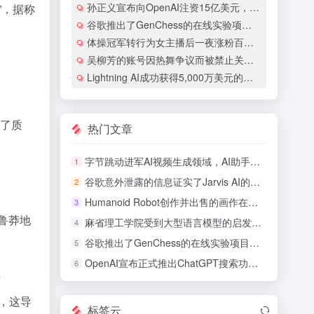
孙正义宣布向OpenAI注资15亿美元，表达了对人工智能发展的极大看好
”，据称
谷歌推出了GenChess的在线实验项目，允许玩家通过文字提示来定制自己的棋子
体操冠军转行为女主播后一夜涨粉百万，因与擦边界线接近而遭到网友的怒斥
吴柳芳的账号因热舞争议而被禁止关注 争议后涨粉超百万
Lightning AI成功获得5,000万美元的融资，推动了PyTorch Lightning的下载量达到1.6亿次
到了质
热门文章
字节跳动进军AI视频生成领域，AI助手豆包视频生成开放内测申请
1
谷歌意外泄露的信息证实了Jarvis AI的真实存在的
2
Humanoid Robot创作并出售的画作在拍卖中以超过100万美元的价格成交
3
鲁莽地
麻省理工学院受到大型语言模型的启发的方法 旨在教授机器人全新的技能
4
谷歌推出了GenChess的在线实验项目，允许玩家通过文字提示来定制自己的棋子
5
OpenAI宣布正式推出ChatGPT搜索功能，导致谷歌母公司的股价下跌了近2%
6
斯
法，这导
标签云