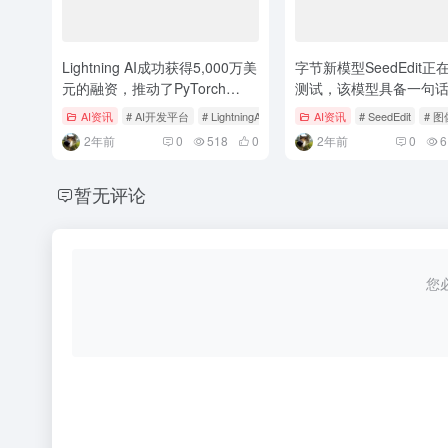
Lightning AI成功获得5,000万美
字节新模型SeedEdit正
元的融资，推动了PyTorch
测试，该模型具备一句
Lightning的下载量达到1.6亿次
行P图的功能
AI资讯
# AI开发平台
# LightningAI
# PyTorchLightning
AI资讯
# SeedEdit
# 
2年前
0
518
0
2年前
0
6
暂无评论
您