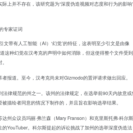
际上并不存在，该研究题为“深度伪造视频对态度和行为的影响
文带有人工智能（AI）‘幻觉’的特征，这表明至少引文是由像
不知道这种幻觉在汉考克的声明中如何消除，但这使得整个文件受
时。
者报道。至今，汉考克尚未对Gizmodo的置评请求做出回应。
到法律规范的州之一。该州的法律规定，在选举前90天内故意或
经被描绘者同意的情况下制作的，并且旨在影响选举结果。
众议员玛丽·弗兰森（Mary Franson）和克里斯托弗·科尔
为里根先生的YouTuber。科尔斯提起的诉讼挑战了加州的选举深度伪造