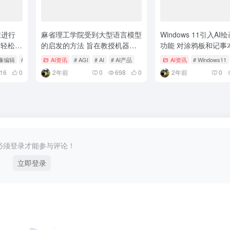
在进行
麻省理工学院受到大型语言模型
Windows 11引入A
话轻松进
的启发的方法 旨在教授机器人
功能 对涂鸦板和记事
全新的技能
升级
图像编辑
# 自然语言指令
AI资讯
# AGI
# AI
# AI产品
AI资讯
# Windows11
16
0
2年前
0
698
0
2年前
0
必须登录才能参与评论！
立即登录