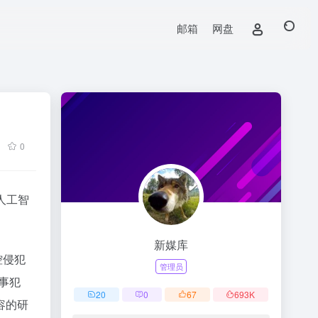
邮箱
网盘
0
人工智
新媒库
控侵犯
管理员
事犯
20
0
67
693
K
容的研