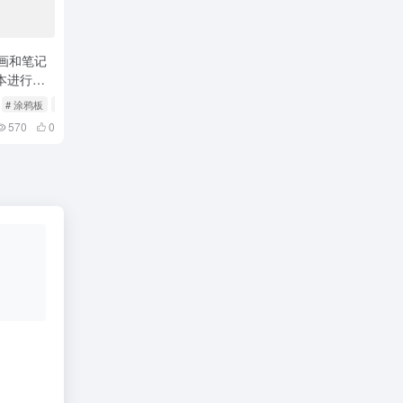
I绘画和笔记
本进行了
# 涂鸦板
# 生成填充
570
0