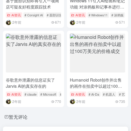
基于面部识别即将引入一项商
Windows 11引入AI绘画和笔记
店可疑友好程度跟踪技术
功能 对涂鸦板和记事本进行了
升级
AI资讯
# Corsight AI
# 面部识别
AI资讯
# Windows11
# 涂鸦板
#
2年前
671
2年前
571
谷歌意外泄露的信息证实了
Humanoid Robot创作并出售
Jarvis AI的真实存在的
的画作在拍卖中以超过100万
美元的价格成交
AI资讯
# claude
# Microsoft
# 人工智能
AI资讯
# Ai-Da
# 机器人
# 艺术
2年前
770
2年前
735
暂无评论