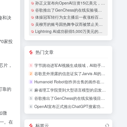
孙正义宣布向OpenAI注资15亿美元，表达了对人工智能发展的极大看好
谷歌推出了GenChess的在线实验项目，允许玩家通过文字提示来定制自己的棋子
体操冠军转行为女主播后一夜涨粉百万，因与擦边界线接近而遭到网友的怒斥
趣和决
吴柳芳的账号因热舞争议而被禁止关注 争议后涨粉超百万
Lightning AI成功获得5,000万美元的融资，推动了PyTorch Lightning的下载量达到1.6亿次
70家投
热门文章
芯片，
字节跳动进军AI视频生成领域，AI助手豆包视频生成开放内测申请
1
谷歌意外泄露的信息证实了Jarvis AI的真实存在的
2
Humanoid Robot创作并出售的画作在拍卖中以超过100万美元的价格成交
3
可靠的
麻省理工学院受到大型语言模型的启发的方法 旨在教授机器人全新的技能
4
谷歌推出了GenChess的在线实验项目，允许玩家通过文字提示来定制自己的棋子
5
OpenAI宣布正式推出ChatGPT搜索功能，导致谷歌母公司的股价下跌了近2%
6
，如微
之一。在
标签云