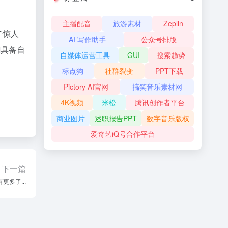
主播配音
旅游素材
Zeplin
了惊人
AI 写作助手
公众号排版
I具备自
自媒体运营工具
GUI
搜索趋势
标点狗
社群裂变
PPT下载
Pictory AI官网
搞笑音乐素材网
4K视频
米松
腾讯创作者平台
商业图片
述职报告PPT
数字音乐版权
爱奇艺iQ号合作平台
下一篇
更多了...