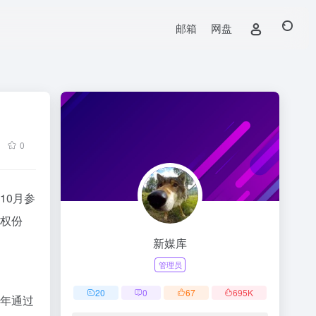
邮箱
网盘
0
10月参
股权份
新媒库
管理员
20
0
67
695
K
今年通过