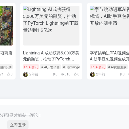
一项商店
Lightning AI成功获得5,000万美
字节跳动进军AI视频
元的融资，推动了PyTorch
AI助手豆包视频生成
Lightning的下载量达到1.6亿次
请
 面部识别
AI资讯
# AI开发平台
# LightningAI
# PyTorchLightning
AI资讯
# AI视频生成
71
0
2年前
0
518
0
2年前
0
必须登录才能参与评论！
立即登录