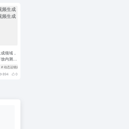
生成领域，
开放内测申
# 动态运镜效果
# 字节跳动
894
0