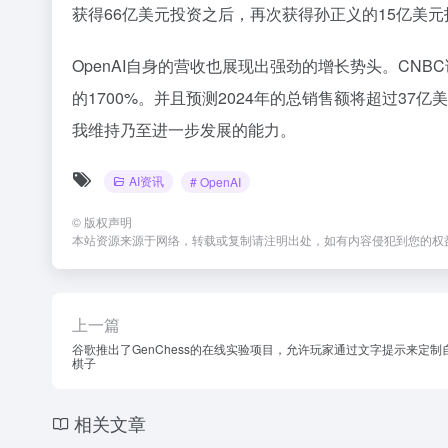
获得66亿美元投资之后，再次获得孙正义的15亿美元
OpenAI自身的营收也展现出强劲的增长势头。CNB
的1700%。并且预测2024年的总销售额将超过37亿
我维持乃至进一步发展的能力。
AI资讯
# OpenAI
©
版权声明
本站资源来源于网络，转载或复制请注明出处，如有内容侵犯到您的权
上一篇
谷歌推出了GenChess的在线实验项目，允许玩家通过文字提示来定制
棋子
相关文章