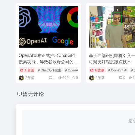
OpenAI宣布正式推出ChatGPT
基于面部识别即将引入
搜索功能，导致谷歌母公司的股
可疑友好程度跟踪技术
价下跌了近2%
AI资讯
# ChatGPT搜索
# OpenAI
# 人工智能
AI资讯
# Corsight AI
#
2年前
1
692
0
2年前
0
6
暂无评论
您