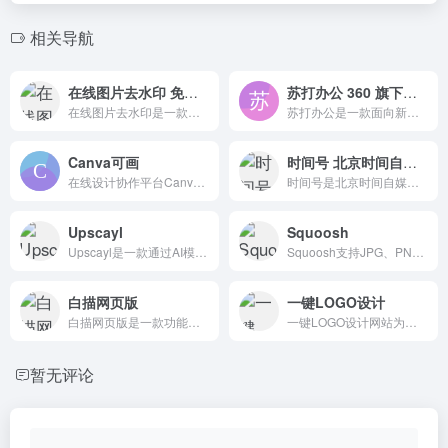
相关导航
在线图片去水印 免费安全的在线去除图片水印工具
苏打办公 360 旗下简约高效的办公平台
在线图片去水印是一款免费安全的在线去除图片水印工具,水印去除简单高效，可以轻松去除图像水印、日期、文本、徽标、污渍等缺陷。它不仅支持JPG、JPEG、PNG等多种图像格式。
苏打办公是一款面向新生代的办公效率平台和软件，旨在为用户提供海量办公工具和内容模板，以提高工作效率。
Canva可画
时间号 北京时间自媒体平台创作中心
在线设计协作平台Canva可画提供了海量的设计模板，涵盖海报、简历、名片、Logo、PPT、手抄报、二维码、Banner等数十种平面设计场景
时间号是北京时间自媒体平台创作中心
Upscayl
Squoosh
Upscayl是一款通过AI模型进行图片放大并补全像素的工具，同时它也是一个免费和开源的AI图像放大器。
Squoosh支持JPG、PNG和WebP格式，并且可以在Chrome以外的浏览器上使用。它的图标是一个正在挤压图片的手
白描网页版
一键LOGO设计
白描网页版是一款功能强大的在线文字识别与处理工具，无需安装任何软件，只要通过浏览器访问官网即可使用
一键LOGO设计网站为用户提供LOGO免费设计在线生成服务
暂无评论