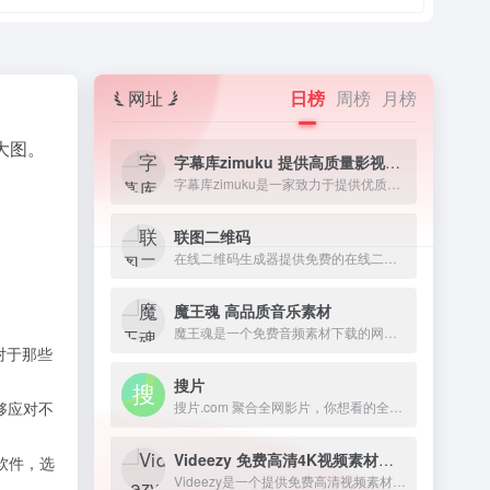
网址
日榜
周榜
月榜
大图。
字幕库zimuku 提供高质量影视字幕下载网站
字幕库zimuku是一家致力于提供优质影视字幕的网站，字幕资源丰富多样，涵盖电影、电视剧、动漫、纪录片等各类视频素材资源。
联图二维码
在线二维码生成器提供免费的在线二维码生成服务，可以把电子名片、文本、wifi网络、电子邮件、短信、电话号码、网址等信息生成对应的二维码图片。
魔王魂 高品质音乐素材
魔王魂是一个免费音频素材下载的网站，致力于提供高质量的音乐素材。该网站由著名作曲家森田交一创建，为全球创作者和艺术家提供一站式音乐素材解决方案。
对于那些
搜片
搜片.com 聚合全网影片，你想看的全都找得到！每天搜集最新电影、电视剧、在线观看网址、蓝光高清正版免费看！
够应对不
Videezy 免费高清4K视频素材资源下载网站
软件，选
Videezy是一个提供免费高清视频素材和4K视频的网站。这是一个由富有创造力的个人组成的社区，他们喜欢创作和分享各种类型的视频素材。