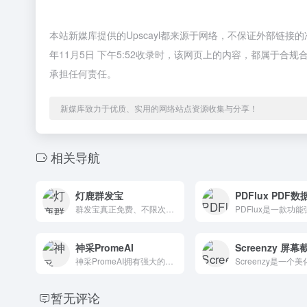
本站新媒库提供的Upscayl都来源于网络，不保证外部链接
年11月5日 下午5:52收录时，该网页上的内容，都属于
承担任何责任。
新媒库致力于优质、实用的网络站点资源收集与分享！
相关导航
灯鹿群发宝
群发宝真正免费、不限次数、不限条数的微信公众号模板消息群发工具，助力微信公众号营销增涨。
神采PromeAI
神采PromeAI拥有强大的人工智能驱动设计助手和广泛可控的AIGC（C-AIGC）模型风格库，使你能够轻松地创造出令人惊叹的图形、视频和动画
暂无评论