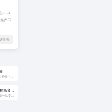
2024
新媒库不
l转载请注明
师
简单好用的AI设计神器！无论是品牌海报，文章配图，微信小红书封面，还是企业名片VI，小智AI设计都能帮您轻松搞定
印象录音机 实时录音转写高准确率
印象录音机不仅是一款专业的录音机，也是一款专注于释放双手、提高专注度的工作和学习应用。实时记录和转录，精度高，在多功能编辑器的帮助下提高效率。