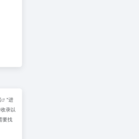
据
"进
擎收录以
需要找