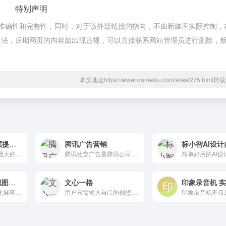
特别声明
的准确性和完整性，同时，对于该外部链接的指向，不由新媒库实际控制，在
合规合法，后期网页的内容如出现违规，可以直接联系网站管理员进行删除，
本文地址https://www.xinmeiku.com/sites/275.htm
PDFlux PDF数据提取神器
腾讯广告营销
标小智AI设计
PDFlux是一款功能强大的PDF数据提取工具，完全支持PDF和扫描副本等格式。它利用最新的OCR技术和全景文档结构识别，提供高精度OCR、表格结构识别等功能。
腾讯社交广告是腾讯公司核心广告业务，承载了微信、QQ、QQ空间等领先社交平台，及其他精品应用丰富的广告场景
Screenzy 屏幕截图美化
文心一格
Screenzy是一个美化屏幕截图的在线工具，可以帮助我们方便地美化屏幕截图。在线工具提供了丰富的美化编辑选项，支持在屏幕截图中添加各种背景色。
用户只需输入自己的创想文字，并选择期望的画作风格，即可快速获取由一格生成的相应画作。