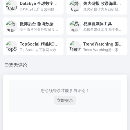
DataEye 全球数字化内容营销
烽火研报 收录海量行业报告
DataEye以广告营销数据为基础，助力企业品效合一，提供移动广告投放分析，广告投放效果监测，行业营销策略研究，创意素材拍摄等服务。
烽火研报作为专业研报平台，收录最新、最全行业报告，可免费阅读各类行业分析报告、公司研究报告、券商研报等。智能分类搜索，支持全文关键词匹配，可下载PDF、Word格式报告。
微博后台 微博数据中心
易撰自媒体工具
基于微博的业务数据接口，提供微博账号在微博营销中的有效性分析数据。
易撰自媒体工具,基于数据挖掘技术把各大自媒体平台内容进行整合分析。
TopSocial 精准KOL投放平台
TrendWatching 国外洞察及优秀案例参考
TopSocial以互联网大数据为依托，结合智能投放技术打造全方位的数字内容创造及投放平台。通过大数据技术完成前瞻行业研究、创新技术探索、追踪共享经济热点。
Trend Watching是一家独立且有主见的趋势观察公司。其网站提供工具、见解和趋势，帮助您根据趋势创建产品并进行推广。
暂无评论
您必须登录才能参与评论！
立即登录