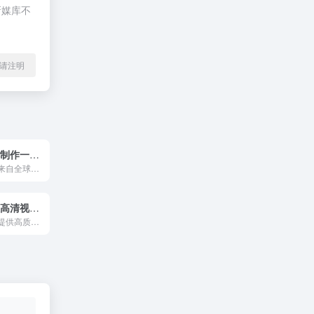
新媒库不
l转载请注明
喜聚素材 影视制作一站式服务网站
喜聚素材其图片来自全球高端摄影师社区500px，以及国内创意设计和摄影机构。图片、视频、音乐、摄影师、供应商，以及每月新素材上线，它可以满足对素材的需求。
潮点视频 版权高清视频素材下载网站
潮点视频是一家提供高质量高清、无水印视频素材的网站，拥有大量AE模板、PR模板、现场镜头、视频背景、视频特效元素等。