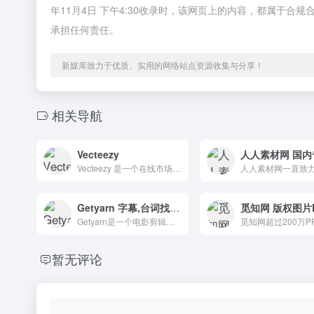
年11月4日 下午4:30收录时，该网页上的内容，都属于
承担任何责任。
新媒库致力于优质、实用的网络站点资源收集与分享！
相关导航
Vecteezy
Vecteezy 是一个在线市场，用户可以在其中许可艺术家的库存照片、矢量图形和库存素材。基本功能是免费的，但包括广告和限制。专业版订阅者可以获得高级许可和更全面的内容选择。
Getyarn 字幕,台词找电影片段神器
Getyarn是一个电影剪辑搜索工具，通过输入电影的字幕或台词，你可以很容易地找到你最喜欢的电影片段。
暂无评论