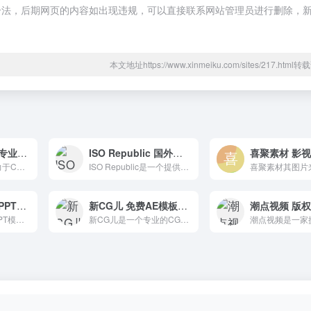
合规合法，后期网页的内容如出现违规，可以直接联系网站管理员进行删除，
本文地址https://www.xinmeiku.com/sites/217.htm
人人素材网 国内专业的CG素材与教程分享网站
ISO Republic 国外免费下载素材的网站
人人素材网一直致力于CG行业的发展和爱好者的期待。它是中国最专业的CG素材和教程分享网站。
ISO Republic是一个提供免费下载素材的网站，为我们提供无版权的免费材料，如图像/视频/插图/音乐。
觅知网 版权图片PPT综合素材平台
新CG儿 免费AE模板素材下载和国内外CG佳作参考
觅知网超过200万PPT模板、海报、PNG素材、背景、插画、元素、摄影图片、字体、视频、音频素材大全供会员免费下载。
新CG儿是一个专业的CG教程和资源共享平台，提供各种CG软件教程和资源。