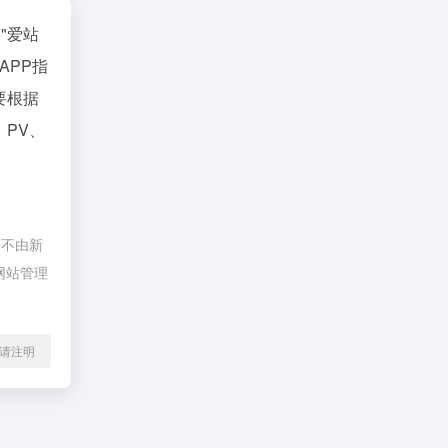
""
爱站
APP指
要根据
、PV、
，不由新
网站管理
l转载请注明