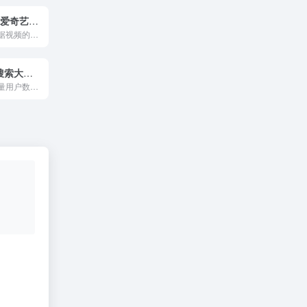
爱奇艺风云榜 爱奇艺内容热度指数
爱奇艺风云榜根据视频的内容热度进行排序，根据平台海量用户观看行为、互动行为、分享行为等数据综合评价内容热度，评价用户对内容的反馈。
360趋势 360搜索大数据分享平台
趋势是以产品海量用户数据为基础的大数据展示平台，可通过搜索关键词，快速获取热度趋势、理解用户真实需求、了解关键字搜索的人群属性。