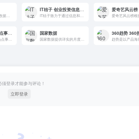
IT桔子 创业投资信息平台
TalkingData移动大数据服务平台；提供全面的产品统计分析服务、权威的移动行业数据解析，帮助你用数据说话。
IT桔子致力于通过信息和数据的生产、聚合、挖掘、加工、处理，帮助目标用户和客户节约时间和金钱、提高效率，以辅助其各类商业行为。
知微数据 全网热点事件分析平台
国家数据
知微数据作为全网热点事件分析平台，对事件传播和舆论场变化进行全面、动态的跟踪解读，并进行数据可视化分析。
国家数据提供详实的月度、季度、年度数据以及普查、地区、部门、国际数据
必须登录才能参与评论！
立即登录