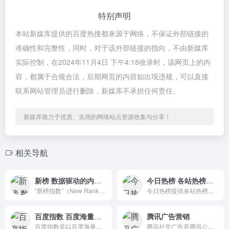
特别声明
本站新媒库提供的百度热搜都来源于网络，不保证外部链接的
准确性和完整性，同时，对于该外部链接的指向，不由新媒库
实际控制，在2024年11月4日 下午4:18收录时，该网页上的内
容，都属于合规合法，后期网页的内容如出现违规，可以直接
联系网站管理员进行删除，新媒库不承担任何责任。
新媒库致力于优质、实用的网络站点资源收集与分享！
相关导航
新榜 数据驱动的内容产业服务
今日热榜 各站热榜聚合平台
“新榜指数”（New Rank Index，NRI）：由新榜基于海量数据、用户深度反馈及专家建议而推出，用于衡量新媒体（包含但不限于图文、短视频等）的传播能力，此指数反映该新媒体主体的热度和发展趋势。
今日热榜提供各站热榜聚合：微信、今日头条、百度、知乎、V2EX、微博、贴吧、豆瓣、天涯、虎扑、Github、抖音…追踪全网热点、简单高效阅读。
百度指数 百度海量网民行为数据为基础的数据分享平台
腾讯广告营销
百度指数是以百度海量网民行为数据为基础的数据分享平台。在这里，你可以研究关键词搜索趋势、洞察网民兴趣和需求、监测舆情动向、定位受众特征。
腾讯社交广告是腾讯公司核心广告业务，承载了微信、QQ、QQ空间等领先社交平台，及其他精品应用丰富的广告场景