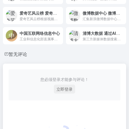
爱奇艺风云榜 爱奇艺内容热度指数
微博数据中心 微博帐号在微博营销的效果分析数据
爱奇艺风云榜根据视频的内容热度进行排序，根据平台海量用户观看行为、互动行为、分享行为等数据综合评价内容热度，评价用户对内容的反馈。
汇集新浪微博数据中心分析类、榜单类、内容类、活动工具类等不同类型应用产品，以及实际的应用支持案例，整体展现数据中心产品全景，帮助您了解功能输出场景。
中国互联网络信息中心
清博大数据 通过AI创新算法,挖掘海量数据潜在价值
工业和信息化部直属事业单位，行使国家互联网络信息中心职责
第三方新媒体数据搜索引擎，“两微一端”新媒体大数据平台
暂无评论
您必须登录才能参与评论！
立即登录