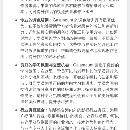
作者来说，丰富的高质量素材能够节省拍摄时间和成
本，同时提升作品的视觉效果和专业水准.
专业的调色培训
：Gaiamount 的调色培训具有显著优
势。它不仅能够帮助学习者培养对颜色的感知和判断能
力，还能传授实用的调色技巧和工具使用方法。比如通
过培训，学员可以学习到动态关键帧、蒙版、图层混合
器等工具的高级应用技巧，这些技巧在实际的调色工作
中能够发挥重要作用，帮助调色师更精准地实现创作意
图，提升作品的艺术价值.
良好的学习氛围与交流机会
：Gaiamount 营造了良好的
学习氛围，在这里，学员可以与老师和其他学员进行充
分的交流和互动。老师会在一开始就传授核心知识和要
点，引导学员朝着正确的方向学习和进步。学员之间的
交流则能够分享各自的经验和见解，拓宽视野，激发创
作灵感。这种学习氛围和交流机会有助于学员更好地掌
握知识和技能，提升学习效果.
行业资源整合
：能够整合海内外的影视行业资源，为用
户提供与行业 “零距离接触” 的机会。这意味着用户可以
在这里获取到最新的行业动态、技术趋势和创作理念，
与业内专业人士进行交流和合作，拓展人脉资源，为自