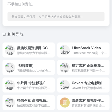
不承担任何责任。
新媒库致力于优质、实用的网络站点资源收集与分享！
相关导航
微镜映画资源网 CG资源分享交流平台
LibreStock Video 免费的视频素材搜索引擎
微镜映画致力于创造影视设计师之间的相互交流，提供免费的AE模板、AE教程、AE工程文件、MAYA教程、各种后期制作软件、摄影教程和其他必要素材下载。
LibreStock Video是一个免费的视频素材搜索引擎，可以帮助我们轻松搜索免费视频素材。该网站包括并索引来自多个免费视频网站的视频素材资源。
飞推(趣推)
稿定素材 正版视频多媒体素材下载平台
飞推(趣推)app让你的创意和脑洞无处可藏,通过手机轻松就能制作出好玩的视频照片内容,各种特效效果一键使用。
稿定视频素材网是一个提供大量正版视频多媒体素材的平台。您可以在这里下载高质量的视频特效、片头素材、动画素材、影视音效、背景视频等，满足您的各种视频制作需求。
牛片网 专注影视广告资源整合
Coverr 专业电影制作人分享的免费商用视频素材
牛片网专注于整合影视广告资源。影视公司提供宣传片样品报价，策划广告片剧本，拍摄短视频，制作企业宣传片。
Coverr上的视频素材质量都很高，拍摄和编辑得非常精致，往往下载下来就可以直接用在自己的作品或者项目中
拍信创意 高清视频素材下载平台
喜聚素材 影视制作一站式服务网站
拍信视频素材是下载正版高清视频素材的专业平台，拥有800万优质1080P 4K视频素材-拍信创意视频-中国领先的创意内容素材平台-素材库-下载高清图像和视频源文件。
喜聚素材其图片来自全球高端摄影师社区500px，以及国内创意设计和摄影机构。图片、视频、音乐、摄影师、供应商，以及每月新素材上线，它可以满足对素材的需求。