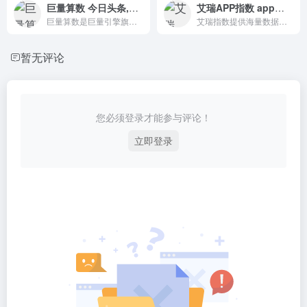
巨量算数 今日头条,抖音,西瓜视频热榜指数
艾瑞APP指数 app指数数据分析
巨量算数是巨量引擎旗下的一个品牌，旨在洞察内容消费趋势。
艾瑞指数提供海量数据分析，建立多个用户行为指标，真实反映中国互联网和移动互联网市场的整体情况，为目标客户提供市场决策依据。
暂无评论
您必须登录才能参与评论！
立即登录