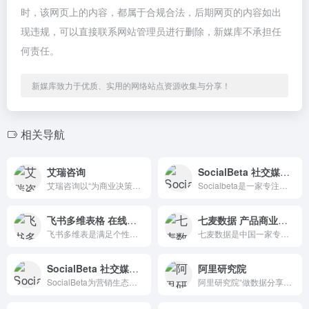
时，该网页上的内容，都属于合规合法，后期网页的内容如出
现违规，可以直接联系网站管理员进行删除，新媒库不承担任
何责任。
新媒库致力于优质、实用的网络站点资源收集与分享！
相关导航
艾瑞咨询
SocialBeta 社交媒体和数字营销内容平台
艾瑞咨询以“为商业决策赋能”为品牌理念，通过研究咨询等专业服务，助力客户提高对新经济产业的认知水平、盈利能力和综合竞争力。
Socialbeta是一家专注于数字营销的招聘网站，通过社交媒体和数字营销内容与招聘平台分享营销趋势、创意案例、营销趋势和实践经验。
飞书多维表格 在线协作管理工具
七麦数据 产品商业分析平台
飞书多维表是满足个性化需求的新一代高效应用。它具有表格的轻便性和业务系统的强大功能，集成了在线协作、信息管理和可视化功能。
七麦数据是中国一家专业的移动应用数据分析平台，涵盖了AppStore和GooglePlay两个平台。
SocialBeta 社交媒体和数字营销内容平台
阿里研究院
SocialBeta为营销生态从业者提供内容媒体平台，营销案例库、创意交流社区和线下活动等产品和服务。
阿里研究院“做数据分享的第一平台”的愿景，促成网商和研究者的在线对接，为网商提供学习成长、自我展示的平台，为研究者提供电子商务案例研究平台。