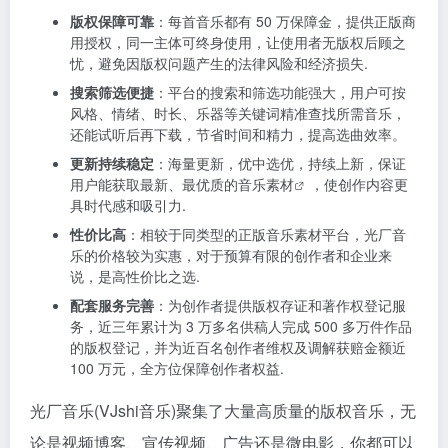
版权保障可靠
：每首音乐都有 50 万保障金，提供正版商
用授权，同一主体可终身使用，让使用者无版权后顾之
忧，避免因版权问题产生的法律风险和经济损失.
搜索筛选便捷
：平台的搜索和筛选功能强大，用户可按
风格、情绪、时长、乐器等关键词精准查找所需音乐，
还能试听后再下载，节省时间和精力，提高选曲效率。
更新持续稳定
：海量更新，优中选优，持续上新，保证
用户能获取最新、最优质的
音乐素材
，使创作内容更
具时代感和吸引力.
性价比高
：相较于同类型的正版音乐素材平台，光厂音
乐的价格较为实惠，对于预算有限的创作者和企业来
说，是高性价比之选.
配套服务完善
：为创作者提供版权存证和著作权登记服
务，近三年累计为 3 万多名供稿人完成 500 多万件作品
的版权登记，并为近百名创作者维权及调解获赔金额近
100 万元，全方位保障创作者权益.
光厂音乐(VJshi音乐)聚集了大量高质量的版权音乐，无
论是视频博客、宣传视频、广告还是微电影，你都可以