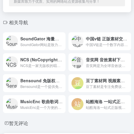
新媒库致力于优质、实用的网络站点资源收集与分享！
相关导航
SoundGator 海量自然音效素材免费下载平台
中国v链 正版素材交易一站式的知识产权服务
SoundGator网站是致力于共享免费声音资源的网站，提供动物声音、家电声音、人群声音、车辆声音、自然声音等。
中国V链是一个数字内容产权与数据资源交易公共服务平台，为国家互联网信息办公室发布的第十批境内区块链信息服务平台由湖南马栏山微链科技有限公司开发和运营。
NCS (NoCopyrightSounds)
音笑网 音效素材下载平台
NCS是一家无版权的唱片公司和音乐平台，致力于通过音乐将创作者和艺术家联系起来，
音笑网是为全球音效设计师、影视配乐师、音乐制作人、游戏音效师、背景音乐创作者等精心打造的一个垂直搜索和共享音效、配乐及声音素材的在线创作分享和推广平台！
Bensound 免版权免费音乐下载网站
豆丁素材网 视频素材平面设计资源下载
Bensound是一个提供免版权免费音乐下载的在线网站，为我们提供高质量的免费音乐素材。
豆丁素材是专注免费设计素材下载的网站，涵盖行业优质精品视频模板、背景视频、PPT模板、Word模板、配乐音效、字体及各类免费素材。
MusicEnc 歌曲歌词搜索引擎
站酷海洛 一站式正版视觉内容平台
MusicEnc是一个方便的在线搜索和下载大量MP3歌曲和歌词的网站，专注于提供大量的话语、美国、日本和韩国音乐资源。
站酷海洛一站式正版视觉内容平台，站酷旗下品牌。授权内容包括合法的商业图像、艺术插图、矢量、视频、音乐素材、字体等。
暂无评论