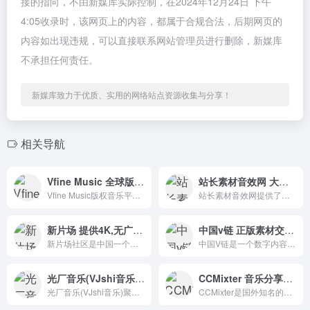
接的指向，不由新媒库实际控制，在2024年12月24日 下午
4:05收录时，该网页上的内容，都属于合规合法，后期网页的
内容如出现违规，可以直接联系网站管理员进行删除，新媒库
不承担任何责任。
新媒库致力于优质、实用的网络站点资源收集与分享！
相关导航
Vfine Music 全球版权音乐素材
站长素材音效网 大量高质量的音效素材
Vfine Music版权音乐平台，商业音乐授权网站。精选全球版权音乐素材，精选海量正版音乐，提供全场景、全渠道的商业音乐授权服务。
站长素材音效网提供了大量高质量的音效素材，涵盖了各种类型，包括笑声音效、运动音效、Loop音效、人物音效、片头音效、打斗音效、恐怖音效以及天气音效等。
新片场 提供4K,无广告,无水印视频
中国v链 正版素材交易一站式的知识产权服务
新片场社区是中国一个专业的创作者社区，提供作品展示、互动交流、影视教学、素材交易、影视创作工具等服务。
中国V链是一个数字内容产权与数据资源交易公共服务平台，为国家互联网信息办公室发布的第十批境内区块链信息服务平台由湖南马栏山微链科技有限公司开发和运营。
光厂音乐(VJshi音乐) 海量正版罐头音乐
CCMixter 音乐分享平台,采用CC知识共享协议
光厂音乐(VJshi音乐)聚集了大量高质量的版权音乐，无论是视频博客、宣传视频、广告还是微电影，你都可以在光厂音乐(VJshi音乐)找到合适的音乐。
CCMixter是国外知名的音乐社区和音乐共享平台，采用CC知识共享协议。我们聚集了来自世界各地的40000多名音乐家。里面的资源都是歌手和音乐人上传的原创音乐。