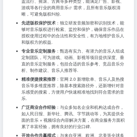
盖流行、摇滚、古典等多种类型，能满足广告、影视、
游戏等各行业的
商用音乐
需求，且所有音乐版权清
晰，可避免版权纠纷.
先进版权保护技术
：独立研发音频加密和识别技术，能
够对音乐版权进行检索、监控和保护，确保音乐作品在
授权使用过程中的合法性和安全性，有力地维护音乐人
和版权方的权益.
专业音乐定制服务
：甄选有实力、有潜力的音乐人组成
定制团队，可为游戏、动画、影视等项目提供深度、垂
直的音乐定制服务，包括合适的音乐参考、竞品音乐分
析、制作建议、音乐人推荐等.
精准便捷搜索推荐
：官网 2.0 新增歌单、音乐人及热搜
音乐等多维度推荐，除基本搜索路径外，还新增针对音
乐感受的搜索，方便用户快速精准地找到符合需求的音
乐.
广泛商业合作经验
：与众多知名企业和机构达成合作，
如人民日报、新华社、腾讯、字节跳动等，为其提供全
面的音乐 + 视频综合内容解决方案，在商业服务方面积
累了丰富经验，拥有良好的行业口碑.
开放合作共赢模式
：与来自亚洲、欧洲、北美等全球多