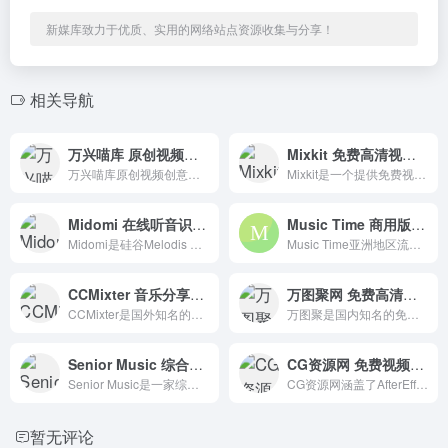
新媒库致力于优质、实用的网络站点资源收集与分享！
相关导航
万兴喵库 原创视频创意素材平台
Mixkit 免费高清视频素材资源下载网站
万兴喵库原创视频创意素材平台，全球高端原创视频设计资源
Mixkit是一个提供免费视频素材、音乐素材、音效素材和视频模板的平台。用户可以在Mixkit上搜索、下载和使用各种高质量的素材，以满足他们的个人和商业视频创作需求。
Midomi 在线听音识别歌曲工具
Music Time 商用版权音乐库
Midomi是硅谷Melodis Corporation的在线音乐识别工具。它依靠哼唱歌曲旋律来搜索歌曲信息，帮助我们根据音乐的声音轻松识别特定的歌曲。
Music Time亚洲地区流行的商业版权音乐平台，具有欧美时尚和流行音乐风格。它还为亚洲市场创建了大量的音乐库，提供快速合法的授权服务。
CCMixter 音乐分享平台,采用CC知识共享协议
万图聚网 免费高清视频素材下载网站
CCMixter是国外知名的音乐社区和音乐共享平台，采用CC知识共享协议。我们聚集了来自世界各地的40000多名音乐家。里面的资源都是歌手和音乐人上传的原创音乐。
万图聚是国内知名的免费视频素材、片头视频素材下载AE素材、影视后期设计师素材网站,视频素材,AE模板,影视模板,创意影片,舞台背景视频、会声会影、Pr模板、edius模板。
Senior Music 综合性音乐版权服务商
CG资源网 免费视频素材下载
Senior Music是一家综合性音乐版权交易平台和互联网音乐版权创新平台的领军企业，致力于为全球用户和音乐版权行业的发展提供全面的解决方案。
CG资源网涵盖了AfterEffects资源（AE模板、AE插件、AE教程）；CINEMA 4D资源（C4D工程、C4D模型、C4D插件、C4D教程）。
暂无评论