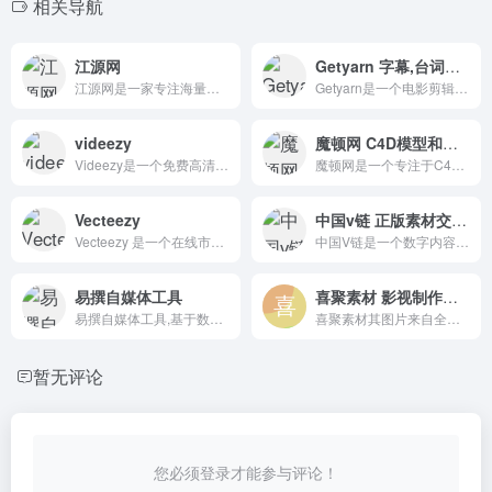
相关导航
江源网
Getyarn 字幕,台词找电影片段神器
江源网是一家专注海量办公资源下载的网站,提供各种精美创意PPT模板、Excel模板、Word模板、免费音效、流程图、思维导图、脑图、视频素材、免费图片、字体资源及大量办公素材
Getyarn是一个电影剪辑搜索工具，通过输入电影的字幕或台词，你可以很容易地找到你最喜欢的电影片段。
videezy
魔顿网 C4D模型和资源下载网站
Videezy是一个免费高清视频素材社区，由各种视频制作人组成，他们可以分享和下载各种视频片段。
魔顿网是一个专注于C4D的综合资源站。该网站坚持提供最高质量的资源，准确分类，并帮助每一位3D设计师提高工作效率。
Vecteezy
中国v链 正版素材交易一站式的知识产权服务
Vecteezy 是一个在线市场，用户可以在其中许可艺术家的库存照片、矢量图形和库存素材。基本功能是免费的，但包括广告和限制。专业版订阅者可以获得高级许可和更全面的内容选择。
中国V链是一个数字内容产权与数据资源交易公共服务平台，为国家互联网信息办公室发布的第十批境内区块链信息服务平台由湖南马栏山微链科技有限公司开发和运营。
易撰自媒体工具
喜聚素材 影视制作一站式服务网站
易撰自媒体工具,基于数据挖掘技术把各大自媒体平台内容进行整合分析。
喜聚素材其图片来自全球高端摄影师社区500px，以及国内创意设计和摄影机构。图片、视频、音乐、摄影师、供应商，以及每月新素材上线，它可以满足对素材的需求。
暂无评论
您必须登录才能参与评论！