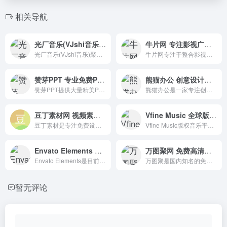
相关导航
光厂音乐(VJshi音乐) 海量正版罐头音乐
牛片网 专注影视广告资源整合
光厂音乐(VJshi音乐)聚集了大量高质量的版权音乐，无论是视频博客、宣传视频、广告还是微电影，你都可以在光厂音乐(VJshi音乐)找到合适的音乐。
牛片网专注于整合影视广告资源。影视公司提供宣传片样品报价，策划广告片剧本，拍摄短视频，制作企业宣传片。
赞芽PPT 专业免费PPT模板下载
熊猫办公 创意设计模板下载平台
赞芽PPT提供大量精美PPT模板免费下载，还包括PPT课件、PPT图表、PPT背景图片、PPT素材、各行业优秀简历模板等。
熊猫办公是一家专注创意设计模板下载的网站，涵盖行业优质精品PPT模板。
豆丁素材网 视频素材平面设计资源下载
Vfine Music 全球版权音乐素材
豆丁素材是专注免费设计素材下载的网站，涵盖行业优质精品视频模板、背景视频、PPT模板、Word模板、配乐音效、字体及各类免费素材。
Vfine Music版权音乐平台，商业音乐授权网站。精选全球版权音乐素材，精选海量正版音乐，提供全场景、全渠道的商业音乐授权服务。
Envato Elements 全球最大的素材库,视频素材,免版权音乐素材无限下载
万图聚网 免费高清视频素材下载网站
Envato Elements是目前全球最大的素材库，对于平面设计、图形模板、3D素材、网页模板、 HTML 元素、UI设计、视频模板、免版权音乐素材无限下载。
万图聚是国内知名的免费视频素材、片头视频素材下载AE素材、影视后期设计师素材网站,视频素材,AE模板,影视模板,创意影片,舞台背景视频、会声会影、Pr模板、edius模板。
暂无评论