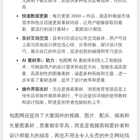
无限制下载次数等，还提供多种会员套餐选择，性价比
高.
快速数据更新
：每日更新 3000 + 作品，能及时根据市场
需求和热点话题更新素材内容，让用户能够获取到最
新、最流行的
设计素材
，紧跟设计潮流.
良好互动交流
：设有社区或论坛等交流板块，用户可在
上面与其他设计师交流心得、分享经验、探讨设计技
巧、展示自己的作品等，促进创意的碰撞和学习进步.
AI
素材库
助力
：包图网 AI 素材库利用人工智能技
术，可根据用户的设计需求和创意方向，智能生成高质
量、高原创性的图像素材，涵盖多种风格和主题，进一
步丰富了素材选择，提升了设计效率和质量.
操作界面友好
：无论是搜索素材、浏览推荐资源还是上
传作品等操作都简单易行，平台还提供详细的使用教程
和设计指南，即使是初学者也能轻松上手.
包图网还提供了大量国外的视频、图片、配乐、插画和
矢量图素材，质量都非常高，简直是视频剪辑爱好者和
设计师最大的福音，再也不用去令人头秃的外文网站找