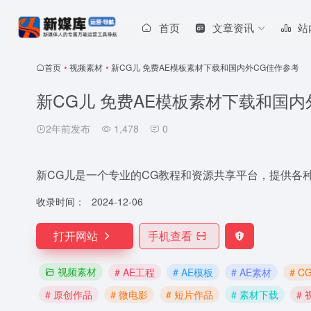
首页
文章资讯
站
首页
•
视频素材
•
新CG儿 免费AE模板素材下载和国内外CG佳作参考
新CG儿 免费AE模板素材下载和国内
2年前发布
1,478
0
新CG儿是一个专业的CG教程和资源共享平台，提供各
收录时间：
2024-12-06
打开网站
手机查看
视频素材
# AE工程
# AE模板
# AE素材
# C
# 原创作品
# 微电影
# 短片作品
# 素材下载
#