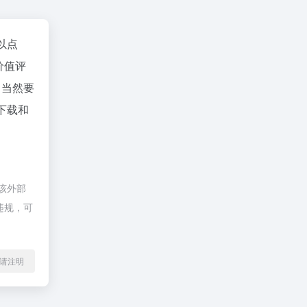
以点
价值评
；当然要
下载和
该外部
违规，可
l转载请注明