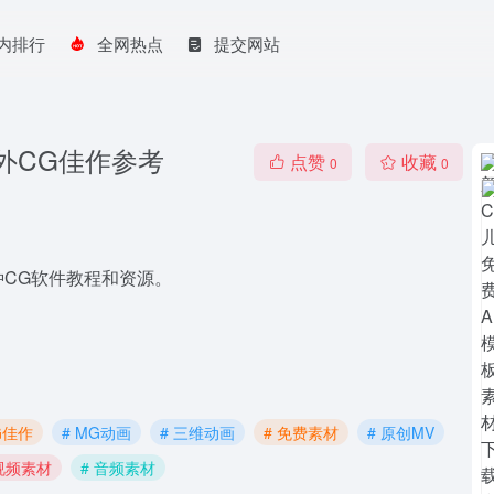
内排行
全网热点
提交网站
外CG佳作参考
点赞
收藏
0
0
种CG软件教程和资源。
G佳作
# MG动画
# 三维动画
# 免费素材
# 原创MV
 视频素材
# 音频素材