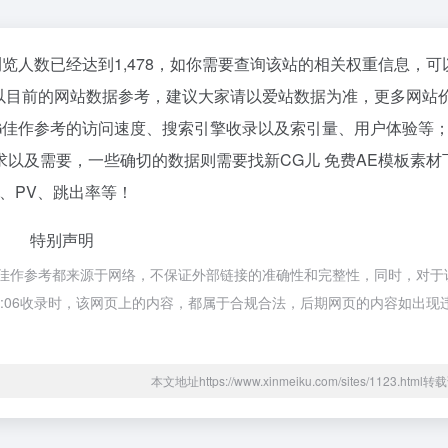
浏览人数已经达到1,478，如你需要查询该站的相关权重信息，可
以目前的网站数据参考，建议大家请以爱站数据为准，更多网站
CG佳作参考的访问速度、搜索引擎收录以及索引量、用户体验等
以及需要，一些确切的数据则需要找新CG儿 免费AE模板素材
、PV、跳出率等！
特别声明
CG佳作参考都来源于网络，不保证外部链接的准确性和完整性，同时，对于
午6:06收录时，该网页上的内容，都属于合规合法，后期网页的内容如出现
本文地址https://www.xinmeiku.com/sites/1123.htm