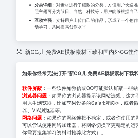
分类详细
：对素材进行了细致的分类，方便用户快速准
照主题可分为节日、自然、科技等，用户能够根据自己
互动性强
：支持用户上传自己的作品，形成了一个创作
动学习，共同提高创作水平.
新CG儿 免费AE模板素材下载和国内外CG
如果你经常无法打开"新CG儿 免费AE模板素材下
软件屏蔽
：一些软件如微信或QQ可能默认屏蔽一些站
浏览器问题
：如果你的浏览器提示该网站违规，这并
用原生浏览器，比如苹果设备的Safari浏览器，或者
器、VIA浏览器等。
网络问题
：如果你的网络连接不稳定，或者你使用的
可以尝试使用网络加速器，将网络切换至更稳定的运营
你需要搜集学习资料时推荐此方式）。