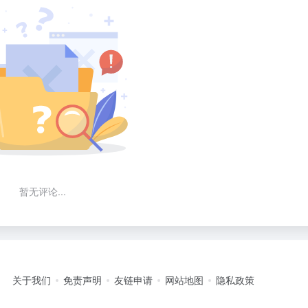
暂无评论...
关于我们
免责声明
友链申请
网站地图
隐私政策