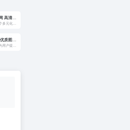
典尚视频素材网 高清视频素材下载网站
典尚视频网是一个多元化的视频素材网站，涵盖了景观、科技、NBA、电影、动漫和快闪等多种类型。
图虫创意 全球优质图片,插画,矢量图,视频等资源
图虫创意致力于为用户提供正版素材内容和数字资产管理解决方案。图虫创意充分整合全球优质图像、插图、矢量图像、视频等资源。