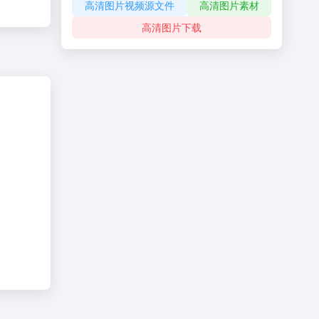
高清图片视频源文件
高清图片素材
高清图片下载