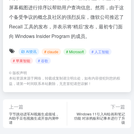
屏幕截图进行排序以帮助用户查询信息。然而，由于这
个备受争议的概念及社区的强烈反应，微软公司推迟了
Recall 工具的发布，并表示将“稍后”发布，最初专门面
向 Windows Insider Program 的成员。
AI资讯
# claude
# Microsoft
# 人工智能
# 苹果智能
# 谷歌
©
版权声明
本站资源来源于网络，转载或复制请注明出处，如有内容侵犯到您的权
益，请第一时间联系本站删除，无意冒犯请您谅解！
上一篇
下一篇
字节跳动进军AI视频生成领域，
Windows 11引入AI绘画和笔记
AI助手豆包视频生成开放内测申
功能 对涂鸦板和记事本进行了升
请
级