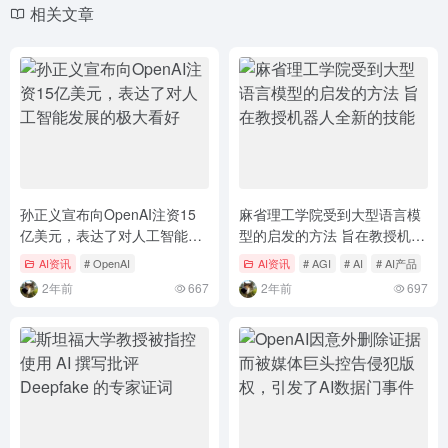
相关文章
孙正义宣布向OpenAI注资15
麻省理工学院受到大型语言模
亿美元，表达了对人工智能发
型的启发的方法 旨在教授机器
展的极大看好
人全新的技能
AI资讯
# OpenAI
AI资讯
# AGI
# AI
# AI产品
2年前
667
2年前
697