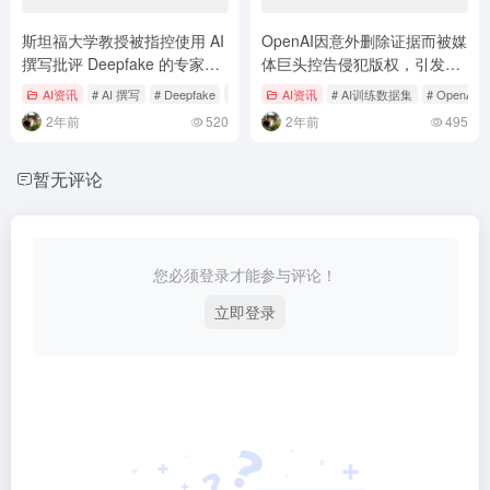
斯坦福大学教授被指控使用 AI
OpenAI因意外删除证据而被媒
撰写批评 Deepfake 的专家证
体巨头控告侵犯版权，引发了
词
AI数据门事件
AI资讯
# AI 撰写
# Deepfake
# 斯坦福大学
AI资讯
# AI训练数据集
# OpenAI
2年前
520
2年前
495
暂无评论
您必须登录才能参与评论！
立即登录