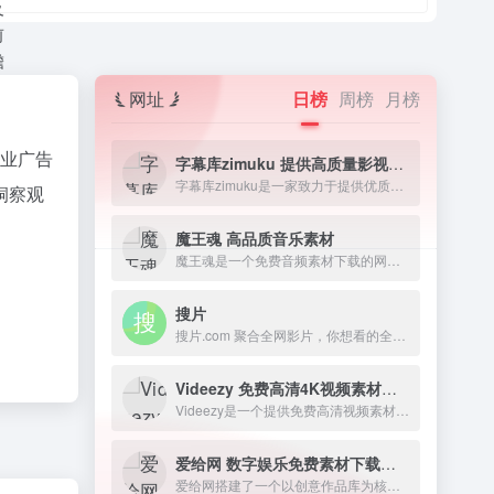
网址
日榜
周榜
月榜
业广告
字幕库zimuku 提供高质量影视字幕下载网站
字幕库zimuku是一家致力于提供优质影视字幕的网站，字幕资源丰富多样，涵盖电影、电视剧、动漫、纪录片等各类视频素材资源。
洞察观
魔王魂 高品质音乐素材
魔王魂是一个免费音频素材下载的网站，致力于提供高质量的音乐素材。该网站由著名作曲家森田交一创建，为全球创作者和艺术家提供一站式音乐素材解决方案。
搜片
搜片.com 聚合全网影片，你想看的全都找得到！每天搜集最新电影、电视剧、在线观看网址、蓝光高清正版免费看！
Videezy 免费高清4K视频素材资源下载网站
Videezy是一个提供免费高清视频素材和4K视频的网站。这是一个由富有创造力的个人组成的社区，他们喜欢创作和分享各种类型的视频素材。
爱给网 数字娱乐免费素材下载网站
爱给网搭建了一个以创意作品库为核心，围绕着 音、影、游、动 设计人群及泛设计人群提供优质创意服务的共享平台。