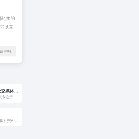
部链接的
，可以直
l转载请注明
SocialBeta 社交媒体和数字营销内容平台
Socialbeta是一家专注于数字营销的招聘网站，通过社交媒体和数字营销内容与招聘平台分享营销趋势、创意案例、营销趋势和实践经验。
Glow是一款AI虚拟社交App，您可以基于AIGC技术自定义“智能体”，赋予智能体人设、声音、形象并可以与之对话聊天