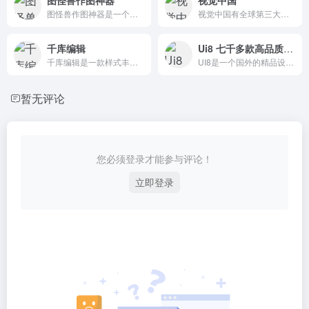
图怪兽作图神器是一个在线ps图片编辑器,它相当于ps精简版软件,可提供微信编辑器功能
视觉中国有全球第三大图片公司corbis图库版权，提供正版高清图片、视频下载，是拥有万用户的全球摄影创作社交平台
千库编辑
Ui8 七千多款高品质的设计资源
千库编辑是一款样式丰富的在线ps图片编辑器,可提供微信编辑器功能,在线ps照片处理,视频制作设计
UI8是一个国外的精品设计素材资源下载网站，提供插画，UI套件，线框图，3D模型， 网页模板，图标集，原型等多种设计资源素材.
暂无评论
您必须登录才能参与评论！
立即登录