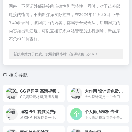
网络，不保证外部链接的准确性和完整性，同时，对于该外部
链接的指向，不由新媒库实际控制，在2024年11月25日 下午
3:40收录时，该网页上的内容，都属于合规合法，后期网页的
内容如出现违规，可以直接联系网站管理员进行删除，新媒库
不承担任何责任。
新媒库致力于优质、实用的网络站点资源收集与分享！
相关导航
CG妈妈网 高清视频素材下载网
大作网 设计师免费版权图片素材
CG妈妈素材网,高清视频素材下载网,视频素材、AE模板、舞台背景、LED背景视频免费下载,免费素材下载。
大作设计网是一个专门为设计师设计的灵感图片搜索，汇集了全球知名的设计网站。
逼格PPT 提供免费ppt模板下载
个人简历模板 专业的简历模板网站
逼格PPT模板网是一个提供免费ppt模板下载的个人博客网站。除了PPT模板以外，博主还会分享一些免费ppt模板制作教程和素材下载。
个人简历模板网是个专业的简历模板网站，提供个人简历、简历模板、个人简历模板、个人简历表格、简历封面、求职简历模板、简历制作方法、简历模板下载。
图怪兽作图神器
视觉中国