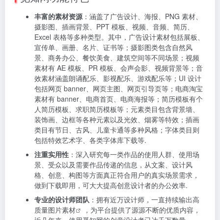
丰富的素材资源
：涵盖了广告设计、海报、PNG 素材、
摄影图、插画背景、PPT 模板、视频、音频、简历、
Excel 表格等多种类型。其中，广告设计素材包括展板、
宣传单、画册、名片、证书等；摄影图类包含自然风
景、商务办公、餐饮美食、建筑空间等不同场景；视频
素材有 AE 模板、PR 模板、会声会影、视频背景等；音
效素材涵盖朗诵配乐、影视配乐、游戏配乐等；UI 设计
包括网页 banner、网页主图、网页引导页等；电商淘宝
素材有 banner、电商首页、电商海报等；简历模板有个
人简历模板、求职简历模板等；元素类目包含背景墙、
装饰画、边框等各种元素以及光效、烟雾等特效；插画
类目有节日、古风、儿童卡通等多种风格；字体类目则
包括特效艺术字、各类字体库下载等.
注重实用性
：深入研究每一类作品的使用人群、使用场
景、受众以及需要作品传递的信息，从文案、设计风
格、创意、构图等方面真正符合用户的真实场景需求，
做到下载即用，可大大提高创意设计者的办公效率.
专业的设计师团队
：拥有近万设计师，一直持续输出高
质量
图片素材
，为平台提供了源源不断的优质内容，