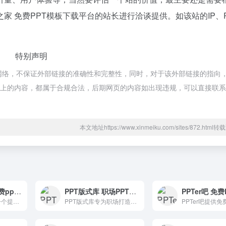
家 免费PPT模板下载平台的站长进行洽谈提供。如该站的IP、
特别声明
于网络，不保证外部链接的准确性和完整性，同时，对于该外部链接的指向
，该网页上的内容，都属于合规合法，后期网页的内容如出现违规，可以直接联
本文地址https://www.xinmeiku.com/sites/872.htm
逼格PPT 提供免费ppt模板下载
PPT版式库 职场PPT一站式服务平台
逼格PPT模板网是一个提供免费ppt模板下载的个人博客网站。除了PPT模板以外，博主还会分享一些免费ppt模板制作教程和素材下载。
PPT版式库专为职场打造的一站式PPT服务平台