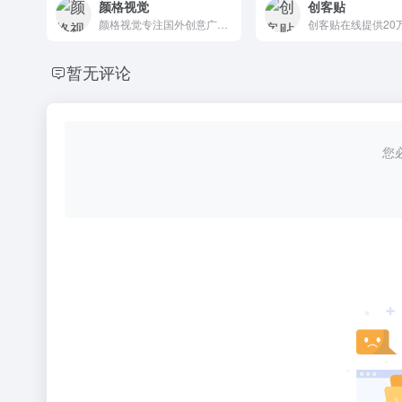
颜格视觉
创客贴
颜格视觉专注国外创意广告设计图片素材下载的网站！提供包括样机素材，平面素材，UI设计，icon图标,ppt模板,演示文稿，字体下载，图片下载，图片素材，设计模板等国外设计素材下载服务，
暂无评论
您