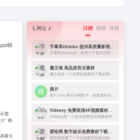
网址
日榜
周榜
月榜
ppt模
字幕库zimuku 提供高质量影视字幕下载网站
字幕库zimuku是一家致力于提供优质影视字幕的网站，字幕资源丰富多样，涵盖电影、电视剧、动漫、纪录片等各类视频素材资源。
魔王魂 高品质音乐素材
魔王魂是一个免费音频素材下载的网站，致力于提供高质量的音乐素材。该网站由著名作曲家森田交一创建，为全球创作者和艺术家提供一站式音乐素材解决方案。
搜片
搜片.com 聚合全网影片，你想看的全都找得到！每天搜集最新电影、电视剧、在线观看网址、蓝光高清正版免费看！
Videezy 免费高清4K视频素材资源下载网站
示需
Videezy是一个提供免费高清视频素材和4K视频的网站。这是一个由富有创造力的个人组成的社区，他们喜欢创作和分享各种类型的视频素材。
介” 模
爱给网 数字娱乐免费素材下载网站
具吸引
爱给网搭建了一个以创意作品库为核心，围绕着 音、影、游、动 设计人群及泛设计人群提供优质创意服务的共享平台。