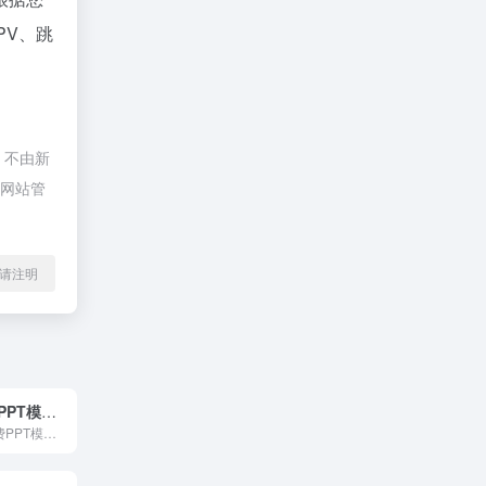
PV、跳
，不由新
系网站管
l转载请注明
PPTer吧 免费PPT模板下载
PPTer吧提供免费PPT模板、PPT课件及国外PPT模版，相关PPT素材全部免费。