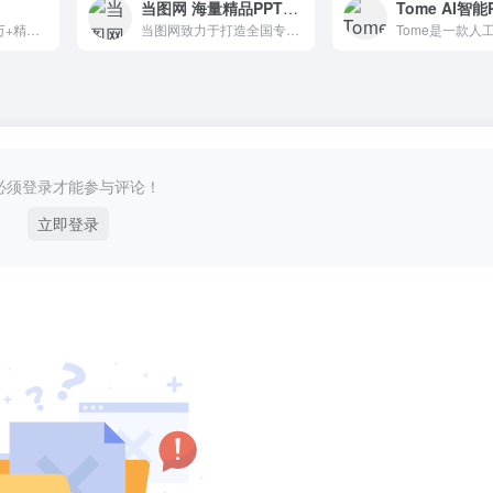
当图网 海量精品PPT模板免费下载
创客贴在线提供20万+精品设计模板、8000万+版权素材，涵盖营销海报、新媒体配图、印刷物料、PPT及简历等办公文档、电商设计、定制设计等两百余种设计场景。
当图网致力于打造全国专业免费PPT模板下载网站
必须登录才能参与评论！
立即登录