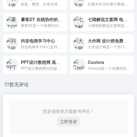
收集、整理、分享全球优质的设计素材资源（包含UI8, Behance, Dribbble, creativemarket等国外知名设计类网站的优质资源）
巨量学作为巨量引擎旗下数字营销职业教育平台，为生态企业客户及从业者提供基于巨量商业场景的短视频、直播、电商、广告营销等巨量商业场景内的在线教育
摹客DT 在线协作的UI设计工具
七喵解说文案网 电影解说文案素材库平台
摹客DT是一个免费的UI设计工具，允许在线协作。无需下载，支持多人实时协作，在线切片，资源快速复用，提高团队产品设计协作效率。
七喵电影解说文案网是国内最大的电影解说文案素材库平台,每天更新大量影视解说素材资源。
抖音电商学习中心
大作网 设计师免费版权图片素材
抖音电商学习中心是抖音电商旗下的官方兴趣电商学习平台,致力于为电商商家和抖音达人等生态伙伴提供直播间运营、内容营销、流量获取、店铺运营等方面的教育培训以及官方动态信息
大作设计网是一个专门为设计师设计的灵感图片搜索，汇集了全球知名的设计网站。
PPT设计教程网 高质量的PPT教程和PPT模板下载平台
Coolors
PPT设计教程网为您提供入门级、高级的图文、视频PPT教程，助你学习PPT设计从入门到精通。
Coolors是一个免费的在线配色方案生成器工具。提供调色板生成，图片颜色提取，图片颜色修改等实用的在线工具，可以帮助你进行一些常见的图片颜色设计处理操作。
暂无评论
您必须登录才能参与评论！
立即登录