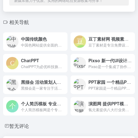
新媒库致力于优质、实用的网络站点资源收集与分享！
相关导航
中国传统颜色
豆丁素材网 视频素材平面设计资源下载
中国色网站提供全面的在线色号查询，潘通颜色色彩查询，色卡配方下载、色卡销售服务
豆丁素材是专注免费设计素材下载的网站，涵盖行业优质精品视频模板、背景视频、PPT模板、Word模板、配乐音效、字体及各类免费素材。
ChatPPT
Pixso 新一代UI设计工具
ChatPPT为必优科技旗下国内AI生成PPT的办公产品，基于AI Chat指令式内容生成与创作，辅助职场办公人工更高效去创作PPT文档
Pixso是一个集成了协作设计功能和在线白板的平台。通过跨平台协作、文件实时云同步、智能设计与协作功能，连接从产品设计到研发的工作流程。
黑猫会 活动策划人的工作提效平台
PPT家园 一个精品PPT模板下载
黑猫会是一家专注于活动策划行业的全服务平台，致力于为活动策划行业人提供一站式解决方案。
PPT家园是一个精品PPT模板下载、优质图片模板素材下载网站。
个人简历模板 专业的简历模板网站
演图网 提供PPT模板表格文档免费办公模板
个人简历模板网是个专业的简历模板网站，提供个人简历、简历模板、个人简历模板、个人简历表格、简历封面、求职简历模板、简历制作方法、简历模板下载。
氢元素提供八大行业类目，其中包括PPT模板、PNG元素、办公模板、文化墙、广告设计、电商设计、视频、摄影图.
暂无评论