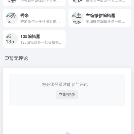
小火花自媒体助手是小火花旗下一款专为自媒体运营机构及个人等量身制作的一款自媒体团队运营管理统计辅助软件，它拥有编辑发布、一键登录、数据统计、团队管理等众多实用功能
推兔是一款基于人工智能技术的自媒体文章收集工具，可以快速收集各种类型的文章，并进行编辑、排版、发布等操作。
秀米
主编微信编辑器
秀米微信公众号图文排版和H5制作工具，海量模板素材和排版样式，强大的布局编辑功能，轻松制作公众号图文和H5，打动你的人群！
主编微信编辑器是一款专业强大的微信公众平台在线编辑排版工具
135编辑器
135编辑器是一款提供微信公众号文章排版和内容编辑的在线工具，样式丰富，支持秒刷、收藏样式和颜色、图片素材编辑、图片水印、一键排版等功能，轻松编辑微信公众号图文。
暂无评论
您必须登录才能参与评论！
立即登录