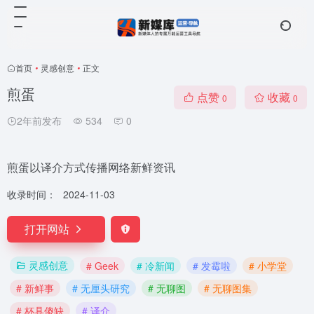
首页
•
灵感创意
•
正文
煎蛋
点赞
收藏
0
0
2年前发布
534
0
煎蛋以译介方式传播网络新鲜资讯
收录时间：
2024-11-03
打开网站
灵感创意
# Geek
# 冷新闻
# 发霉啦
# 小学堂
# 新鲜事
# 无厘头研究
# 无聊图
# 无聊图集
# 杯具傻缺
# 译介