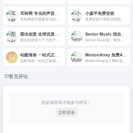
耳聆网 专业的声音分享平台
小森平免费音效
耳聆网是中国最专业的声音分享平台，汇集了中国众多专业录音艺术家和业余声音爱好者。拥有庞大的声音资源云库和完善的版权保护授权机制。
免费音效可用於你想用的项目，如电影、短片、游戏、发表、动画、舞台表演、广播剧、有声书、软体。
图虫创意 全球优质图片,插画,矢量图,视频等资源
Senior Music 综合性音乐版权服务商
图虫创意致力于为用户提供正版素材内容和数字资产管理解决方案。图虫创意充分整合全球优质图像、插图、矢量图像、视频等资源。
Senior Music是一家综合性音乐版权交易平台和互联网音乐版权创新平台的领军企业，致力于为全球用户和音乐版权行业的发展提供全面的解决方案。
站酷海洛 一站式正版视觉内容平台
MotionArray 免费AE视频模板,免版税音乐素材下载网站
站酷海洛一站式正版视觉内容平台，站酷旗下品牌。授权内容包括合法的商业图像、艺术插图、矢量、视频、音乐素材、字体等。
MotionArray这个网站是一个国外的AE模板网站，里面大概更新有几千个模板，确实可以免费下载，但是需要先登陆。
暂无评论
您必须登录才能参与评论！
立即登录