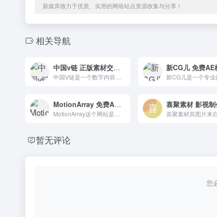
新媒库致力于优质、实用的网络站点资源收集与分享！
相关导航
中国v链 正版素材交易一站式的知识产权服务
中国V链是一个数字内容产权与数据资源交易公共服务平台，为国家互联网信息办公室发布的第十批境内区块链信息服务平台由湖南马栏山微链科技有限公司开发和运营。
MotionArray 免费AE视频模板,免版税音乐素材下载网站
MotionArray这个网站是一个国外的AE模板网站，里面大概更新有几千个模板，确实可以免费下载，但是需要先登陆。
暂无评论
您