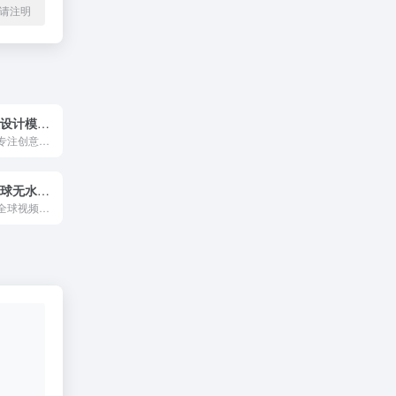
l转载请注明
熊猫办公 创意设计模板下载平台
熊猫办公是一家专注创意设计模板下载的网站，涵盖行业优质精品PPT模板。
国外素材网 全球无水印视频素材下载
国外素材网提供全球视频素材、AE模板、PR模板、背景音乐和音效下载。免费视频不受版权限制，可以放心使用。