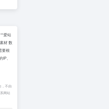
""
爱站
素材 数
需要根
IP、
向，不由
联系网站