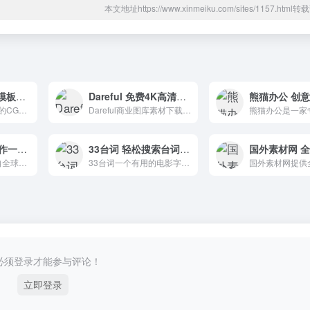
本文地址https://www.xinmeiku.com/sites/1157.htm
新CG儿 免费AE模板素材下载和国内外CG佳作参考
Dareful 免费4K高清素材视频片段
新CG儿是一个专业的CG教程和资源共享平台，提供各种CG软件教程和资源。
Dareful商业图库素材下载站，提供来自世界各地艺术家的超过2000万张照片、插图、矢量图像和视频，包括数百万张照片、图例、矢量图像以及视频。
喜聚素材 影视制作一站式服务网站
33台词 轻松搜索台词出现的影片
喜聚素材其图片来自全球高端摄影师社区500px，以及国内创意设计和摄影机构。图片、视频、音乐、摄影师、供应商，以及每月新素材上线，它可以满足对素材的需求。
33台词一个有用的电影字幕搜索引擎，可以轻松搜索电影和出现行的时间点。它是视频创作者的必备工具。
必须登录才能参与评论！
立即登录