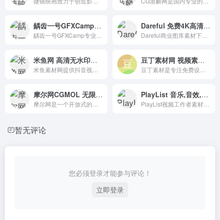
微镜映画致力于创造影视设计师之间的相互交流，提供免费的AE模板、AE教程、AE工程文件、MAYA教程、各种后期制作软件、摄影教程和其他必要素材下载。
CG游麟网是国内专业的游戏美术制作与交流平台。我们致力于为游戏美术制作人员提供全面、优质的资源下载和学习体验。
龋齿一号GFXCamp 海量最新最热CG资源下载
Dareful 免费4K高清素材视频片段
龋齿一号GFXCamp专业为你分享海量最新最热CG资源，涵盖CG营地、视频素材、AE模板、CG教程等。
Dareful商业图库素材下载站，提供来自世界各地艺术家的超过2000万张照片、插图、矢量图像和视频，包括数百万张照片、图例、矢量图像以及视频。
米鱼网 高清无水印短视频素材资源库
豆丁素材网 视频素材平面设计资源下载
米鱼素材网提供抖音视频素材、无水印高清素材资源库，主要包括情感励志短视频素材、生活小技巧、美食、视频视频、养生保健、好物种草、心理学、风景航拍等30大类。
豆丁素材是专注免费设计素材下载的网站，涵盖行业优质精品视频模板、背景视频、PPT模板、Word模板、配乐音效、字体及各类免费素材。
摩尔网CGMOL 无限免费下载所有d模型
PlayList 音乐,音效,视频,AI语音内容资源
摩尔网是一个开放式的互动平台，致力于为3D设计师，工作者，爱好者，学生等提供一个学习，交流，分享的平台。
PlayList视频工作者素材平台网站.涵盖音乐,音效,视频,AI语音四个种类的内容资源。
暂无评论
您必须登录才能参与评论！
立即登录