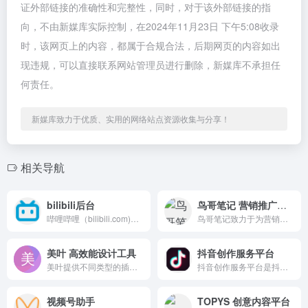
证外部链接的准确性和完整性，同时，对于该外部链接的指
向，不由新媒库实际控制，在2024年11月23日 下午5:08收录
时，该网页上的内容，都属于合规合法，后期网页的内容如出
现违规，可以直接联系网站管理员进行删除，新媒库不承担任
何责任。
新媒库致力于优质、实用的网络站点资源收集与分享！
相关导航
bilibili后台
鸟哥笔记 营销推广学习交流平台
哔哩哔哩（bilibili.com)是国内知名的视频弹幕网站，这里有及时的动漫新番，活跃的ACG氛围，有创意的Up主。大家可以在这里找到许多欢乐。
鸟哥笔记致力于为营销广告商创建一个学习和交流平台，专注于互联网广告、推广、运营和营销增长。
美叶 高效能设计工具
抖音创作服务平台
美叶提供不同类型的插图图像，完全满足您的设计需求
抖音创作服务平台是抖音创作者的专属服务平台，支持用户作为创作者和管理机构两种登陆方式，并通过提供授权管理、内容管理、互动管理及数据管理等服务助力抖音用户高效运营！
视频号助手
TOPYS 创意内容平台