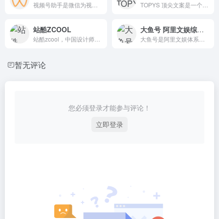
视频号助手是微信为视频号创作者提供内容上传管理、数据查询等功能的专属服务平台。
TOPYS 顶尖文案是一个创意分享平台，可以汲取新鲜的日常灵感，了解创意世界的流行趋势，满足审美体验。
站酷ZCOOL
大鱼号 阿里文娱综合型媒体内容生产运营平台
站酷zcool，中国设计师互动平台。深耕设计领域十五年，站酷了1600万设计师、摄影师、插画师、艺术家、创意人，设计创意群体中具有较高的影响力与号召力。
大鱼号是阿里文娱体系为内容创作者提供的统一账号。大鱼号实现了阿里文娱体系一点接入，多点分发。
暂无评论
您必须登录才能参与评论！
立即登录