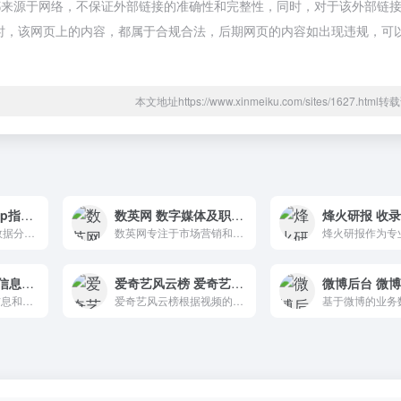
网都来源于网络，不保证外部链接的准确性和完整性，同时，对于该外部链
7收录时，该网页上的内容，都属于合规合法，后期网页的内容如出现违规，可
本文地址https://www.xinmeiku.com/sites/1627.htm
艾瑞APP指数 app指数数据分析
数英网 数字媒体及职业招聘社交平台
艾瑞指数提供海量数据分析，建立多个用户行为指标，真实反映中国互联网和移动互联网市场的整体情况，为目标客户提供市场决策依据。
数英网专注于市场营销和广告创意产业，是中国深受欢迎的行业新媒体和社区平台。
IT桔子 创业投资信息平台
爱奇艺风云榜 爱奇艺内容热度指数
微博后台 微
IT桔子致力于通过信息和数据的生产、聚合、挖掘、加工、处理，帮助目标用户和客户节约时间和金钱、提高效率，以辅助其各类商业行为。
爱奇艺风云榜根据视频的内容热度进行排序，根据平台海量用户观看行为、互动行为、分享行为等数据综合评价内容热度，评价用户对内容的反馈。