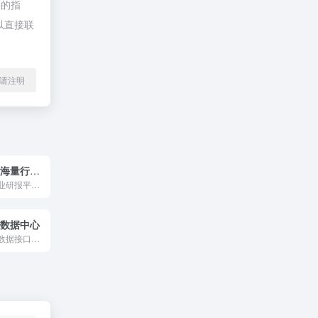
接的指
以直接联
l转载请注明
烽火研报 收录海量行业报告
烽火研报作为专业研报平台，收录最新、最全行业报告，可免费阅读各类行业分析报告、公司研究报告、券商研报等。智能分类搜索，支持全文关键词匹配，可下载PDF、Word格式报告。
博数据中心
基于微博的业务数据接口，提供微博账号在微博营销中的有效性分析数据。