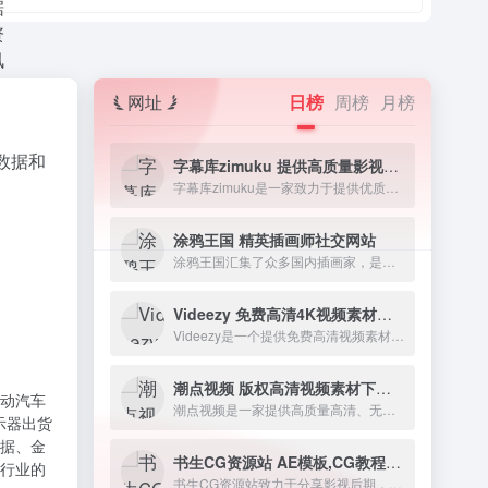
网址
日榜
周榜
月榜
数据和
字幕库zimuku 提供高质量影视字幕下载网站
字幕库zimuku是一家致力于提供优质影视字幕的网站，字幕资源丰富多样，涵盖电影、电视剧、动漫、纪录片等各类视频素材资源。
涂鸦王国 精英插画师社交网站
涂鸦王国汇集了众多国内插画家，是中国最大的精华涂鸦网站。
Videezy 免费高清4K视频素材资源下载网站
Videezy是一个提供免费高清视频素材和4K视频的网站。这是一个由富有创造力的个人组成的社区，他们喜欢创作和分享各种类型的视频素材。
潮点视频 版权高清视频素材下载网站
动汽车
潮点视频是一家提供高质量高清、无水印视频素材的网站，拥有大量AE模板、PR模板、现场镜头、视频背景、视频特效元素等。
示器出货
据、金
书生CG资源站 AE模板,CG教程,CG软件,CG素材,免费下载
行业的
书生CG资源站致力于分享影视后期，CG优秀软件，插件，预设，脚本，工程文件，软件教程，AE免费模板，音乐等。