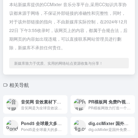
本站新媒库提供的CCMixter 音乐分享平台,采用CC知识共享协
议都来源于网络，不保证外部链接的准确性和完整性，同时，
对于该外部链接的指向，不由新媒库实际控制，在2024年12月
22日 下午3:55收录时，该网页上的内容，都属于合规合法，后
期网页的内容如出现违规，可以直接联系网站管理员进行删
除，新媒库不承担任何责任。
新媒库致力于优质、实用的网络站点资源收集与分享！
相关导航
音笑网 音效素材下载平台
PR模板网 免费Pr视频素材pr转场特效字幕下载
音笑网是为全球音效设计师、影视配乐师、音乐制作人、游戏音效师、背景音乐创作者等精心打造的一个垂直搜索和共享音效、配乐及声音素材的在线创作分享和推广平台！
PR模板网致力打造一个属于剪辑师的圈子，为剪辑师提供国内外优秀视频素材、模板，同时更新PR模板、视频制作、剪辑教程、视频工具和视频欣赏等资讯内容。
Pond5 全球最大多媒体资源交易平台
dig.ccMixter 国外免费音频素材下载网站
Pond5是全球最大的多媒体资源交易平台。提供大量免费和商业可用的资源，如照片、插图、音乐、音效、AE模板、3D模式、视频等。
dig.ccMixter是国外免费音频素材下载网站。就像它的网站名称一样，在使用时也需要遵循CC协议。