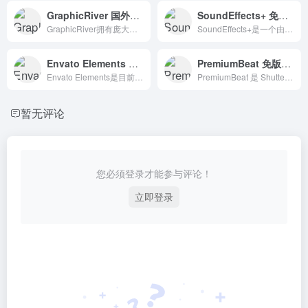
GraphicRiver 国外在线PPT模板素材购买平台
SoundEffects+ 免费商用无须署名音频素材
GraphicRiver拥有庞大的图形和设计模板库，有80多万个选项可供选择。
SoundEffects+是一个由专业音频团队制作的音效素材库。有5000多个免费音频素材资源可供下载，并且无需签名即可免费商业使用。
Envato Elements 全球最大的素材库,视频素材,免版权音乐素材无限下载
PremiumBeat 免版税商用音乐音效素材网站
Envato Elements是目前全球最大的素材库，对于平面设计、图形模板、3D素材、网页模板、 HTML 元素、UI设计、视频模板、免版权音乐素材无限下载。
PremiumBeat 是 Shutterstock 旗下的一家公司，为包括视频、电影、应用程序、游戏和电视节目在内的新媒体和传统媒体项目提供独有的高品质音轨与音效。
暂无评论
您必须登录才能参与评论！
立即登录