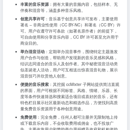
丰富的音乐资源
：拥有大量的音频内容，包括样本、无
伴奏和混音等，涵盖多种音乐风格。
创意共享许可
：音乐基于创意共享许可发布，主要使用
署名 – 非商业性使用（CC BY-NC）和署名（CC BY）许
可。用户在遵守许可条款（如署名原作者）的前提下，
可自由使用和分享音乐内容，CC BY 许可甚至允许用于
商业目的。
举办混音活动
：定期举办混音事件，围绕特定主题激发
用户合作与创造，帮助用户发现新的音乐灵感和风格，
结识志同道合的音乐人及创作者。其中秘密混音活动类
似圣诞老人活动，用户可互相送出惊喜混音礼物，展示
混音技巧并欣赏他人创意。
便捷的音乐搜索
：其挖掘 ccMixter 子网站提供简洁直观
的界面，用户可根据不同标签、风格、情绪、乐器、长
度等条件快速筛选和搜索适合项目或喜好的音乐，还有
特色栏目展示社区最新动态和精选作品，方便找到高质
量免费音乐资源用于各种创意用途。
免费使用
：完全免费，任何人都可注册并无限制地上传
或下载音乐内容，不会收取费用或佣金，也不投放广
告，主要依靠用户和赞助商自愿捐赠及政府和机构资助